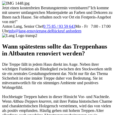
Jetzt einen kostenfreien Beratungstermin vereinbaren!
"Ich komme
mit unserer umfangreichen Musterpalette an Farben und Dekoren zu
Ihnen nach Hause. Sie erhalten noch vor Ort ein Festpreis-Angebot
von mir!"
Anton Lang, Senior Chef
0 75 85 / 93 59 643
Mo - Fr 7:00 - 17:00
Uhr
info@lang-renovierung.de
Rückruf anfordern
Wann spätestens sollte das Treppenhaus
in Altbauten renoviert werden?
Die Treppe fällt in jedem Haus direkt ins Auge. Neben ihrer
wichtigen Funktion als Bindeglied zwischen den Stockwerken stellt
sie ein zentrales Gestaltungselement dar. Nicht nur für das Thema
Sicherheit ist eine intakte Treppe daher von Bedeutung. Sie ist
mitverantwortlich für ein stimmiges Ambiente und positives
Wohngefühl.
Hochbetagte Treppen haben in dieser Hinsicht Vor- und Nachteile.
Wenn
Altbau-Treppen knarren
, mit ihrer Patina historischen Charme
und charakteristischen Holzgeruch verströmen, wird das von vielen
als positiv empfunden. Häufig gehen mit hohem Treppen-Alter