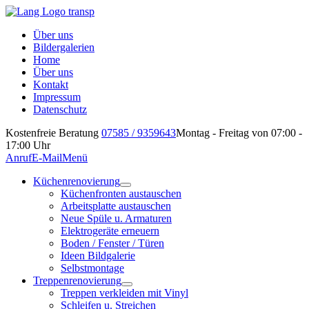
Über uns
Bildergalerien
Home
Über uns
Kontakt
Impressum
Datenschutz
Kostenfreie Beratung
07585 / 9359643
Montag - Freitag von 07:00 -
17:00 Uhr
Anruf
E-Mail
Menü
Küchenrenovierung
Küchenfronten austauschen
Arbeitsplatte austauschen
Neue Spüle u. Armaturen
Elektrogeräte erneuern
Boden / Fenster / Türen
Ideen Bildgalerie
Selbstmontage
Treppenrenovierung
Treppen verkleiden mit Vinyl
Schleifen u. Streichen