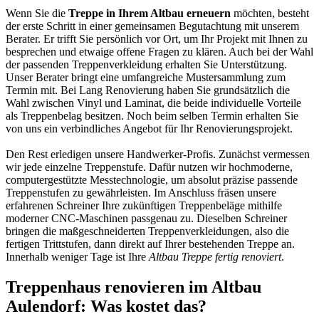
Wenn Sie die
Treppe in Ihrem Altbau erneuern
möchten, besteht
der erste Schritt in einer gemeinsamen Begutachtung mit unserem
Berater. Er trifft Sie persönlich vor Ort, um Ihr Projekt mit Ihnen zu
besprechen und etwaige offene Fragen zu klären. Auch bei der Wahl
der passenden Treppenverkleidung erhalten Sie Unterstützung.
Unser Berater bringt eine umfangreiche Mustersammlung zum
Termin mit. Bei Lang Renovierung haben Sie grundsätzlich die
Wahl zwischen Vinyl und Laminat, die beide individuelle Vorteile
als Treppenbelag besitzen. Noch beim selben Termin erhalten Sie
von uns ein verbindliches Angebot für Ihr Renovierungsprojekt.
Den Rest erledigen unsere Handwerker-Profis. Zunächst vermessen
wir jede einzelne Treppenstufe. Dafür nutzen wir hochmoderne,
computergestützte Messtechnologie, um absolut präzise passende
Treppenstufen zu gewährleisten. Im Anschluss fräsen unsere
erfahrenen Schreiner Ihre zukünftigen Treppenbeläge mithilfe
moderner CNC-Maschinen passgenau zu. Dieselben Schreiner
bringen die maßgeschneiderten Treppenverkleidungen, also die
fertigen Trittstufen, dann direkt auf Ihrer bestehenden Treppe an.
Innerhalb weniger Tage ist Ihre
Altbau Treppe fertig renoviert
.
Treppenhaus renovieren im Altbau
Aulendorf: Was kostet das?