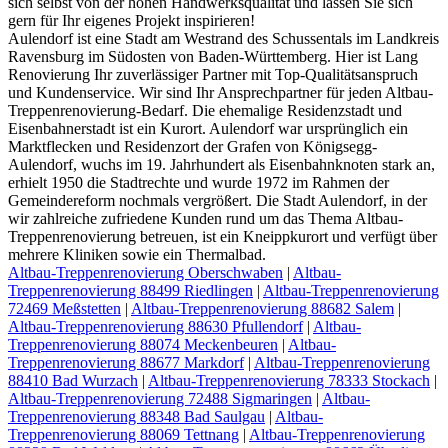
sich selbst von der hohen Handwerksqualität und lassen Sie sich
gern für Ihr eigenes Projekt inspirieren!
Aulendorf ist eine Stadt am Westrand des Schussentals im Landkreis
Ravensburg im Südosten von Baden-Württemberg. Hier ist Lang
Renovierung Ihr zuverlässiger Partner mit Top-Qualitätsanspruch
und Kundenservice. Wir sind Ihr Ansprechpartner für jeden Altbau-
Treppenrenovierung-Bedarf. Die ehemalige Residenzstadt und
Eisenbahnerstadt ist ein Kurort. Aulendorf war ursprünglich ein
Marktflecken und Residenzort der Grafen von Königsegg-
Aulendorf, wuchs im 19. Jahrhundert als Eisenbahnknoten stark an,
erhielt 1950 die Stadtrechte und wurde 1972 im Rahmen der
Gemeindereform nochmals vergrößert. Die Stadt Aulendorf, in der
wir zahlreiche zufriedene Kunden rund um das Thema Altbau-
Treppenrenovierung betreuen, ist ein Kneippkurort und verfügt über
mehrere Kliniken sowie ein Thermalbad.
Altbau-Treppenrenovierung Oberschwaben
|
Altbau-
Treppenrenovierung 88499 Riedlingen
|
Altbau-Treppenrenovierung
72469 Meßstetten
|
Altbau-Treppenrenovierung 88682 Salem
|
Altbau-Treppenrenovierung 88630 Pfullendorf
|
Altbau-
Treppenrenovierung 88074 Meckenbeuren
|
Altbau-
Treppenrenovierung 88677 Markdorf
|
Altbau-Treppenrenovierung
88410 Bad Wurzach
|
Altbau-Treppenrenovierung 78333 Stockach
|
Altbau-Treppenrenovierung 72488 Sigmaringen
|
Altbau-
Treppenrenovierung 88348 Bad Saulgau
|
Altbau-
Treppenrenovierung 88069 Tettnang
|
Altbau-Treppenrenovierung