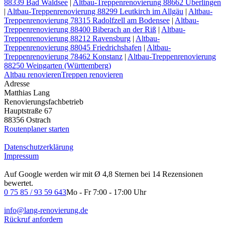
88339 Bad Waldsee
|
Altbau-Treppenrenovierung 88662 Überlingen
|
Altbau-Treppenrenovierung 88299 Leutkirch im Allgäu
|
Altbau-
Treppenrenovierung 78315 Radolfzell am Bodensee
|
Altbau-
Treppenrenovierung 88400 Biberach an der Riß
|
Altbau-
Treppenrenovierung 88212 Ravensburg
|
Altbau-
Treppenrenovierung 88045 Friedrichshafen
|
Altbau-
Treppenrenovierung 78462 Konstanz
|
Altbau-Treppenrenovierung
88250 Weingarten (Württemberg)
Altbau renovieren
Treppen renovieren
Adresse
Matthias Lang
Renovierungsfachbetrieb
Hauptstraße 67
88356 Ostrach
Routenplaner starten
Datenschutzerklärung
Impressum
Auf Google werden wir mit Ø 4,8 Sternen bei 14 Rezensionen
bewertet.
0 75 85 / 93 59 643
Mo - Fr 7:00 - 17:00 Uhr
info@lang-renovierung.de
Rückruf anfordern