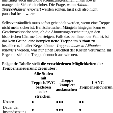
allerdings auch unschöne Abnutzungserscheinungen sowie
mangelnde Sicherheit einher. Die Frage, wann
Altbau-
Treppenhäuser renoviert
werden sollten, lässt sich also nicht
pauschal beantworten.
Selbstverständlich muss sofort gehandelt werden, wenn eine Treppe
nicht mehr sicher ist. Bei ästhetischen Mängeln hingegen kann es
Geschmackssache sein, ob die Abnutzungserscheinungen den
historischen Charme übersteigen. Falls das bei Ihnen der Fall ist, ist
das kein Grund, eine komplett
neue Treppe im Altbau
zu
installieren. In aller Regel können
Treppenhäuser in Altbauten
renoviert
werden, was nur einen Bruchteil der Kosten verursacht. Im
Ergebnis sieht die Treppe dennoch aus wie neu.
Folgende Tabelle stellt die verschiedenen Möglichkeiten der
Treppenerneuerung gegenüber:
Alte Stufen
mit
Treppe
Teppich/PVC
LANG
komplett
bekleben
Treppenrenovieru
austauschen
oder
streichen
Kosten
●
●●●
●●
Dauer der
●
●●●
●
Instandsetzung