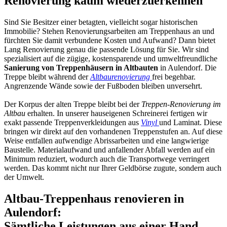
Renovierung kaum wiederzuerkennen
Sind Sie Besitzer einer betagten, vielleicht sogar historischen
Immobilie? Stehen Renovierungsarbeiten am Treppenhaus an und
fürchten Sie damit verbundene Kosten und Aufwand? Dann bietet
Lang Renovierung genau die passende Lösung für Sie. Wir sind
spezialisiert auf die zügige, kostensparende und umweltfreundliche
Sanierung von Treppenhäusern in Altbauten
in Aulendorf. Die
Treppe bleibt während der
Altbaurenovierung
frei begehbar.
Angrenzende Wände sowie der Fußboden bleiben unversehrt.
Der Korpus der alten Treppe bleibt bei der
Treppen-Renovierung im
Altbau
erhalten. In unserer hauseigenen Schreinerei fertigen wir
exakt passende Treppenverkleidungen aus
Vinyl
und Laminat. Diese
bringen wir direkt auf den vorhandenen Treppenstufen an. Auf diese
Weise entfallen aufwendige Abrissarbeiten und eine langwierige
Baustelle. Materialaufwand und anfallender Abfall werden auf ein
Minimum reduziert, wodurch auch die Transportwege verringert
werden. Das kommt nicht nur Ihrer Geldbörse zugute, sondern auch
der Umwelt.
Altbau-Treppenhaus renovieren in
Aulendorf:
Sämtliche Leistungen aus einer Hand