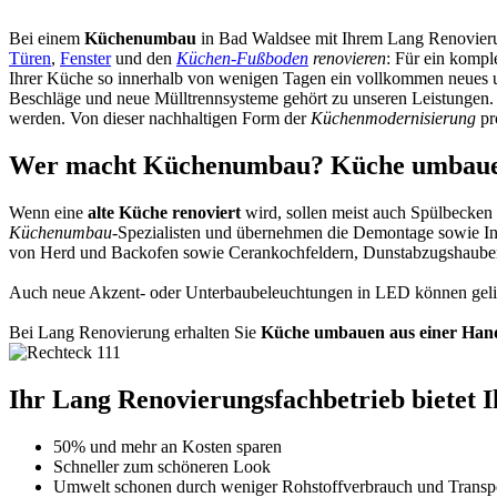
Bei einem
Küchenumbau
in Bad Waldsee mit Ihrem Lang Renovier
Türen
,
Fenster
und den
Küchen-Fußboden
renovieren
: Für ein kompl
Ihrer Küche so innerhalb von wenigen Tagen ein vollkommen neues
Beschläge und neue Mülltrennsysteme gehört zu unseren Leistungen. 
werden. Von dieser nachhaltigen Form der
Küchenmodernisierung
pr
Wer macht Küchenumbau? Küche umbauen 
Wenn eine
alte Küche renoviert
wird, sollen meist auch Spülbecken
Küchenumbau
-Spezialisten und übernehmen die Demontage sowie Insta
von Herd und Backofen sowie Cerankochfeldern, Dunstabzugshauben,
Auch neue Akzent- oder Unterbaubeleuchtungen in LED können gelie
Bei Lang Renovierung erhalten Sie
Küche umbauen aus einer Han
Ihr Lang Renovierungsfachbetrieb bietet Ih
50% und mehr an Kosten sparen
Schneller zum schöneren Look
Umwelt schonen durch weniger Rohstoffverbrauch und Transpo