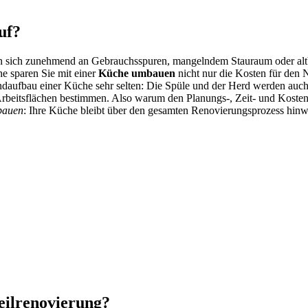
uf?
tören sich zunehmend an Gebrauchsspuren, mangelndem Stauraum oder al
e sparen Sie mit einer
Küche umbauen
nicht nur die Kosten für den
aufbau einer Küche sehr selten: Die Spüle und der Herd werden auch 
Arbeitsflächen bestimmen. Also warum den Planungs-, Zeit- und Kost
bauen
: Ihre Küche bleibt über den gesamten Renovierungsprozess hinw
eilrenovierung?