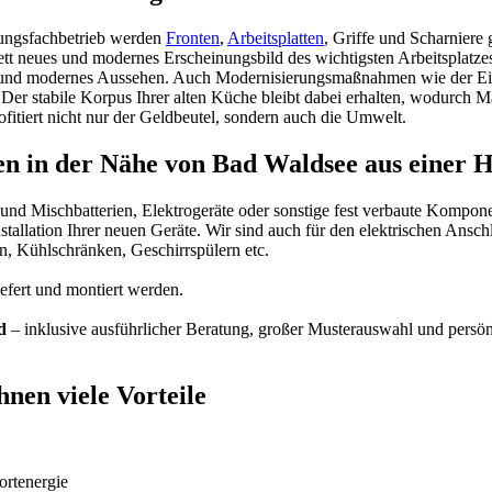
ungsfachbetrieb werden
Fronten
,
Arbeitsplatten
, Griffe und Scharniere
ett neues und modernes Erscheinungsbild des wichtigsten Arbeitsplatze
 und modernes Aussehen. Auch Modernisierungsmaßnahmen wie der Ein
Der stabile Korpus Ihrer alten Küche bleibt dabei erhalten, wodurch 
ofitiert nicht nur der Geldbeutel, sondern auch die Umwelt.
in der Nähe von Bad Waldsee aus einer 
 und Mischbatterien, Elektrogeräte oder sonstige fest verbaute Kompo
llation Ihrer neuen Geräte. Wir sind auch für den elektrischen Anschlu
 Kühlschränken, Geschirrspülern etc.
fert und montiert werden.
d
– inklusive ausführlicher Beratung, großer Musterauswahl und persön
nen viele Vorteile
rtenergie