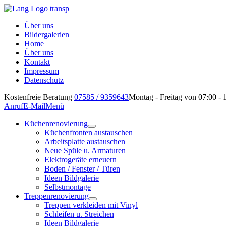
Über uns
Bildergalerien
Home
Über uns
Kontakt
Impressum
Datenschutz
Kostenfreie Beratung
07585 / 9359643
Montag - Freitag von 07:00 - 
Anruf
E-Mail
Menü
Küchenrenovierung
Küchenfronten austauschen
Arbeitsplatte austauschen
Neue Spüle u. Armaturen
Elektrogeräte erneuern
Boden / Fenster / Türen
Ideen Bildgalerie
Selbstmontage
Treppenrenovierung
Treppen verkleiden mit Vinyl
Schleifen u. Streichen
Ideen Bildgalerie