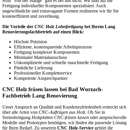
Holz
“von der Stange” gibt es bei uns nicht. Wir sind auf die
Fertigung individueller Komponenten spezialisiert. Auch
ungewöhnliche und extravagante Formen realisieren wir für Sie
kosteneffizient und zuverlässig.
Die Vorteile der
CNC Holz Lohnfertigung
bei Ihrem Lang
Renovierungsfachbetrieb auf einen Blick:
Höchste Präzision
Effiziente, kostensparende Arbeitsprozesse
Fertigung komplexer Komponenten
Minimaler Materialausschuss
Unkomplizierte und schnelle maschinelle Fertigung
Pünktliche Lieferung
Professioneller Komplettservice
Kompetente Ansprechpartner
CNC Holz fräsen lassen bei Bad Wurzach-
Fachbetrieb Lang Renovierung
Unser Anspruch an Qualität und Kundenzufriedenheit erstreckt sich
über alle Arten von
CNC-Aufträgen aus Holz
. Ob Sie in
Serienfertigung
Holzplatten CNC-fräsen lassen
oder anspruchsvolle
Modelle und Prototypen benötigen, wir finden die passende Lösung
für Ihren Bedarf. Zu unserem
CNC Holz-Service
gehört die