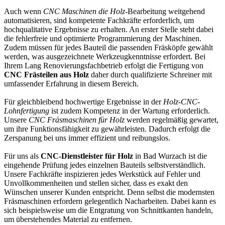
Auch wenn
CNC Maschinen die Holz
-Bearbeitung weitgehend
automatisieren, sind kompetente Fachkräfte erforderlich, um
hochqualitative Ergebnisse zu erhalten. An erster Stelle steht dabei
die fehlerfreie und optimierte Programmierung der Maschinen.
Zudem müssen für jedes Bauteil die passenden Fräsköpfe gewählt
werden, was ausgezeichnete Werkzeugkenntnisse erfordert. Bei
Ihrem Lang Renovierungsfachbetrieb erfolgt die Fertigung von
CNC Frästeilen aus Holz
daher durch qualifizierte Schreiner mit
umfassender Erfahrung in diesem Bereich.
Für gleichbleibend hochwertige Ergebnisse in der
Holz-CNC-
Lohnfertigung
ist zudem Kompetenz in der Wartung erforderlich.
Unsere
CNC Fräsmaschinen für Holz
werden regelmäßig gewartet,
um ihre Funktionsfähigkeit zu gewährleisten. Dadurch erfolgt die
Zerspanung bei uns immer effizient und reibungslos.
Für uns als
CNC-Dienstleister für Holz
in Bad Wurzach ist die
eingehende Prüfung jedes einzelnen Bauteils selbstverständlich.
Unsere Fachkräfte inspizieren jedes Werkstück auf Fehler und
Unvollkommenheiten und stellen sicher, dass es exakt den
Wünschen unserer Kunden entspricht. Denn selbst die modernsten
Fräsmaschinen erfordern gelegentlich Nacharbeiten. Dabei kann es
sich beispielsweise um die Entgratung von Schnittkanten handeln,
um überstehendes Material zu entfernen.