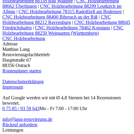
Holzbearbeitung​ 88339 Bad Waldsee
|
CNC Holzbearbeitung​
88662 Überlingen
|
CNC Holzbearbeitung​ 88299 Leutkirch im
Allgäu
|
CNC Holzbearbeitung​ 78315 Radolfzell am Bodensee
|
CNC Holzbearbeitung​ 88400 Biberach an der Riß
|
CNC
Holzbearbeitung​ 88212 Ravensburg
|
CNC Holzbearbeitung​ 88045
Friedrichshafen
|
CNC Holzbearbeitung​ 78462 Konstanz
|
CNC
Holzbearbeitung​ 88250 Weingarten (Württemberg)
CNC Holzbearbeitung
Adresse
Matthias Lang
Renovierungsfachbetrieb
Hauptstraße 67
88356 Ostrach
Routenplaner starten
Datenschutzerklärung
Impressum
Auf Google werden wir mit Ø 4,8 Sternen bei 14 Rezensionen
bewertet.
0 75 85 / 93 59 643
Mo - Fr 7:00 - 17:00 Uhr
info@lang-renovierung.de
Rückruf anfordern
Leistungen