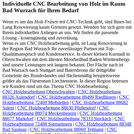
Individuelle CNC Bearbeitung von Holz im Raum
Bad Wurzach für Ihren Bedarf
Wenn es um das
Holz Fräsen mit CNC
-Technik geht, sind Ihnen bei
Lang Renovierung kaum Grenzen gesetzt. Wenden Sie sich gern mit
Ihrem individuellen Anliegen an uns. Wir finden die passende
Lösung - kostengünstig und zuverlässig.
Wenn es um CNC Holzbearbeitung​ geht, ist Lang Renovierung in
der Region Bad Wurzach Ihr zuverlässiger Partner mit Top-
Qualitätsanspruch und Kundenservice. In dieser kleinen Kurstadt in
Oberschwaben mit dem ältesten Moorheilbad Baden-Württembergs
sind unsere Leistungen seit langem bekannt. Der Fläche nach ist
Bad Wurzach nach Stuttgart und Baiersbronn die drittgrößte
Gemeinde des Bundeslandes und flächenmäßig beispielsweise
größer als das Fürstentum Liechtenstein. In dieser Region betreuen
wir Kunden rund um das Thema CNC Holzbearbeitung​ .
CNC Holzbearbeitung​ Oberschwaben
|
CNC Holzbearbeitung​
88326 Aulendorf
|
CNC Holzbearbeitung​ 88499 Riedlingen
|
CNC
Holzbearbeitung​ 72469 Meßstetten
|
CNC Holzbearbeitung​ 88682
Salem
|
CNC Holzbearbeitung​ 88630 Pfullendorf
|
CNC
Holzbearbeitung​ 88074 Meckenbeuren
|
CNC Holzbearbeitung​
88677 Markdorf
|
CNC Holzbearbeitung​ 78333 Stockach
|
CNC
Holzbearbeitung​ 72488 Sigmaringen
|
CNC Holzbearbeitung​ 88348
Bad Saulgau
|
CNC Holzbearbeitung​ 88069 Tettnang
|
CNC