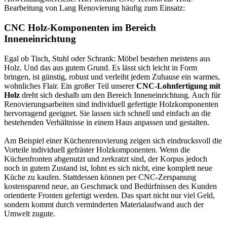
Bearbeitung von Lang Renovierung häufig zum Einsatz:
CNC Holz-Komponenten im Bereich
Inneneinrichtung
Egal ob Tisch, Stuhl oder Schrank: Möbel bestehen meistens aus
Holz. Und das aus gutem Grund. Es lässt sich leicht in Form
bringen, ist günstig, robust und verleiht jedem Zuhause ein warmes,
wohnliches Flair. Ein großer Teil unserer
CNC-Lohnfertigung mit
Holz
dreht sich deshalb um den Bereich Inneneinrichtung. Auch für
Renovierungsarbeiten sind individuell gefertigte Holzkomponenten
hervorragend geeignet. Sie lassen sich schnell und einfach an die
bestehenden Verhältnisse in einem Haus anpassen und gestalten.
Am Beispiel einer Küchenrenovierung zeigen sich eindrucksvoll die
Vorteile individuell gefräster Holzkomponenten. Wenn die
Küchenfronten abgenutzt und zerkratzt sind, der Korpus jedoch
noch in gutem Zustand ist, lohnt es sich nicht, eine komplett neue
Küche zu kaufen. Stattdessen können per CNC-Zerspanung
kostensparend neue, an Geschmack und Bedürfnissen des Kunden
orientierte Fronten gefertigt werden. Das spart nicht nur viel Geld,
sondern kommt durch verminderten Materialaufwand auch der
Umwelt zugute.