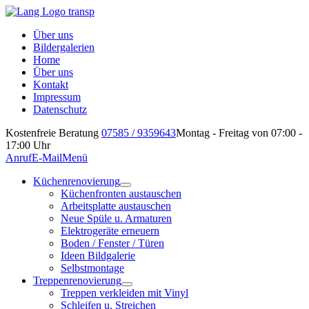
Über uns
Bildergalerien
Home
Über uns
Kontakt
Impressum
Datenschutz
Kostenfreie Beratung
07585 / 9359643
Montag - Freitag von 07:00 -
17:00 Uhr
Anruf
E-Mail
Menü
Küchenrenovierung
Küchenfronten austauschen
Arbeitsplatte austauschen
Neue Spüle u. Armaturen
Elektrogeräte erneuern
Boden / Fenster / Türen
Ideen Bildgalerie
Selbstmontage
Treppenrenovierung
Treppen verkleiden mit Vinyl
Schleifen u. Streichen