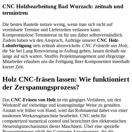
CNC Holzbearbeitung Bad Wurzach: zeitnah und
termintreu
Die besten Bauteile nutzen wenig, wenn man sich nicht auf
vereinbarte Termine und Lieferzeiten verlassen kann.
Kompromisslose Termintreue ist für uns daher selbstverständlich.
Zudem haben wir den Anspruch, Aufträge unserer
CNC Holz-
Lohnfertigung
stets zeitnah abzuwickeln.
CNC Frästeile aus Holz
,
die Sie bei Lang Renovierung in Auftrag geben, lassen deshalb nie
lange auf sich warten. Straffes Projektmanagement und ehrgeizige
Mitarbeiter erlauben uns die Fertigung Ihrer Komponenten innerhalb
kurzer Zeit.
Holz CNC-fräsen lassen: Wie funktioniert
der Zerspanungsprozess?
Das
CNC-Fräsen von Holz
ist ein gängiges Verfahren, um den
Werkstoff auf vielseitige und kostengünstige Weise zu gestalten.
Anstatt wie früher von Hand, wird das Rohmaterial dabei von einer
modernen Werkzeugmaschine bearbeitet. CNC steht für
computerized numerical control und bezeichnet den elektronischen
Steuerungsmechanismus dieser Maschinen. Über eine spezielle
Programmierung erhält der Computer Anweisungen, die die