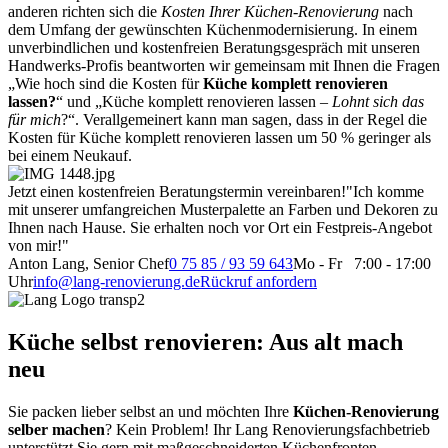
anderen richten sich die
Kosten Ihrer Küchen-Renovierung
nach
dem Umfang der gewünschten Küchenmodernisierung. In einem
unverbindlichen und kostenfreien Beratungsgespräch mit unseren
Handwerks-Profis beantworten wir gemeinsam mit Ihnen die Fragen
„Wie hoch sind die Kosten für
Küche komplett renovieren
lassen?
“ und „Küche komplett renovieren lassen –
Lohnt sich das
für mich
?“. Verallgemeinert kann man sagen, dass in der Regel die
Kosten für Küche komplett renovieren lassen um 50 % geringer als
bei einem Neukauf.
Jetzt einen kostenfreien Beratungstermin vereinbaren!
"Ich komme
mit unserer umfangreichen Musterpalette an Farben und Dekoren zu
Ihnen nach Hause. Sie erhalten noch vor Ort ein Festpreis-Angebot
von mir!"
Anton Lang, Senior Chef
0 75 85 / 93 59 643
Mo - Fr 7:00 - 17:00
Uhr
info@lang-renovierung.de
Rückruf anfordern
Küche selbst renovieren: Aus alt mach
neu
Sie packen lieber selbst an und möchten Ihre
Küchen-Renovierung
selber machen
? Kein Problem! Ihr Lang Renovierungsfachbetrieb
unterstützt Sie gern mit maßgeschneiderten Küchenfronten,