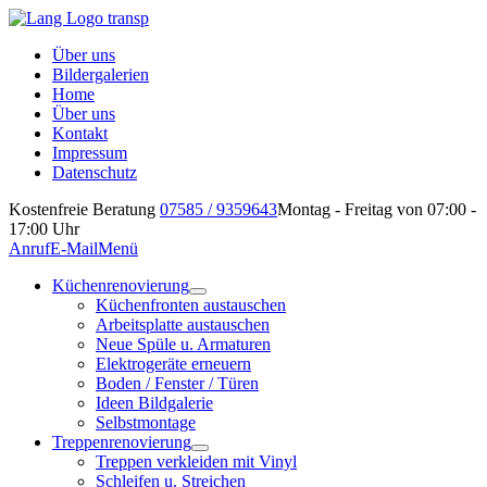
Über uns
Bildergalerien
Home
Über uns
Kontakt
Impressum
Datenschutz
Kostenfreie Beratung
07585 / 9359643
Montag - Freitag von 07:00 -
17:00 Uhr
Anruf
E-Mail
Menü
Küchenrenovierung
Küchenfronten austauschen
Arbeitsplatte austauschen
Neue Spüle u. Armaturen
Elektrogeräte erneuern
Boden / Fenster / Türen
Ideen Bildgalerie
Selbstmontage
Treppenrenovierung
Treppen verkleiden mit Vinyl
Schleifen u. Streichen