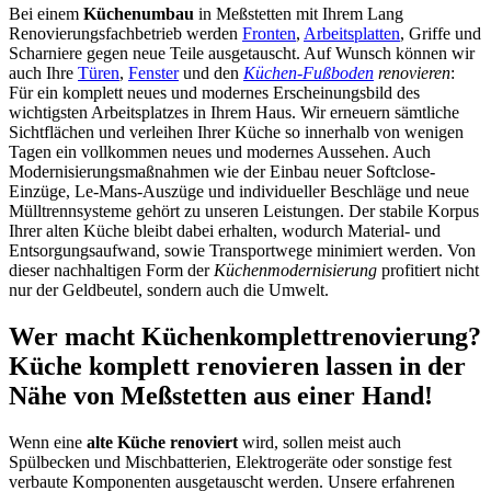
Bei einem
Küchenumbau
in Meßstetten mit Ihrem Lang
Renovierungsfachbetrieb werden
Fronten
,
Arbeitsplatten
, Griffe und
Scharniere gegen neue Teile ausgetauscht. Auf Wunsch können wir
auch Ihre
Türen
,
Fenster
und den
Küchen-Fußboden
renovieren
:
Für ein komplett neues und modernes Erscheinungsbild des
wichtigsten Arbeitsplatzes in Ihrem Haus. Wir erneuern sämtliche
Sichtflächen und verleihen Ihrer Küche so innerhalb von wenigen
Tagen ein vollkommen neues und modernes Aussehen. Auch
Modernisierungsmaßnahmen wie der Einbau neuer Softclose-
Einzüge, Le-Mans-Auszüge und individueller Beschläge und neue
Mülltrennsysteme gehört zu unseren Leistungen. Der stabile Korpus
Ihrer alten Küche bleibt dabei erhalten, wodurch Material- und
Entsorgungsaufwand, sowie Transportwege minimiert werden. Von
dieser nachhaltigen Form der
Küchenmodernisierung
profitiert nicht
nur der Geldbeutel, sondern auch die Umwelt.
Wer macht Küchenkomplettrenovierung?
Küche komplett renovieren lassen in der
Nähe von Meßstetten aus einer Hand!
Wenn eine
alte Küche renoviert
wird, sollen meist auch
Spülbecken und Mischbatterien, Elektrogeräte oder sonstige fest
verbaute Komponenten ausgetauscht werden. Unsere erfahrenen