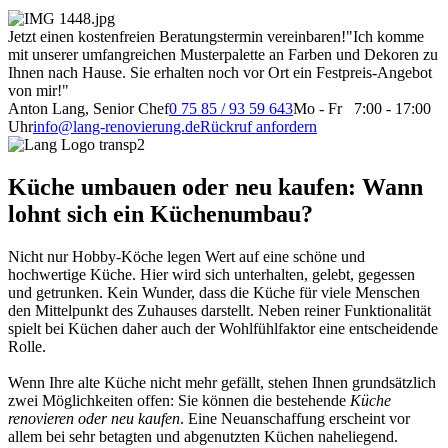
Jetzt einen kostenfreien Beratungstermin vereinbaren!
"Ich komme
mit unserer umfangreichen Musterpalette an Farben und Dekoren zu
Ihnen nach Hause. Sie erhalten noch vor Ort ein Festpreis-Angebot
von mir!"
Anton Lang, Senior Chef
0 75 85 / 93 59 643
Mo - Fr 7:00 - 17:00
Uhr
info@lang-renovierung.de
Rückruf anfordern
Küche umbauen oder neu kaufen: Wann
lohnt sich ein Küchenumbau?
Nicht nur Hobby-Köche legen Wert auf eine schöne und
hochwertige Küche. Hier wird sich unterhalten, gelebt, gegessen
und getrunken. Kein Wunder, dass die Küche für viele Menschen
den Mittelpunkt des Zuhauses darstellt. Neben reiner Funktionalität
spielt bei Küchen daher auch der Wohlfühlfaktor eine entscheidende
Rolle.
Wenn Ihre alte Küche nicht mehr gefällt, stehen Ihnen grundsätzlich
zwei Möglichkeiten offen: Sie können die bestehende
Küche
renovieren oder neu kaufen
. Eine Neuanschaffung erscheint vor
allem bei sehr betagten und abgenutzten Küchen naheliegend.