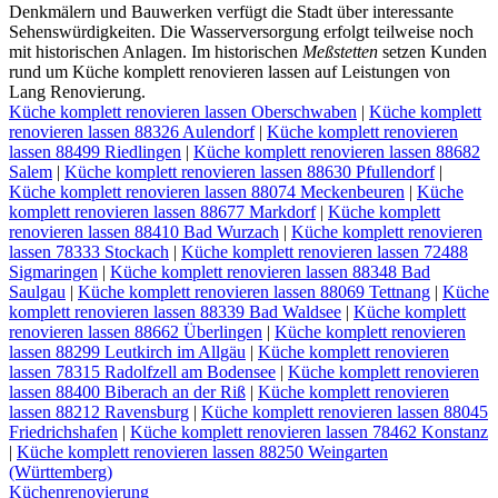
Denkmälern und Bauwerken verfügt die Stadt über interessante
Sehenswürdigkeiten. Die Wasserversorgung erfolgt teilweise noch
mit historischen Anlagen. Im historischen
Meßstetten
setzen Kunden
rund um Küche komplett renovieren lassen auf Leistungen von
Lang Renovierung.
Küche komplett renovieren lassen Oberschwaben
|
Küche komplett
renovieren lassen 88326 Aulendorf
|
Küche komplett renovieren
lassen 88499 Riedlingen
|
Küche komplett renovieren lassen 88682
Salem
|
Küche komplett renovieren lassen 88630 Pfullendorf
|
Küche komplett renovieren lassen 88074 Meckenbeuren
|
Küche
komplett renovieren lassen 88677 Markdorf
|
Küche komplett
renovieren lassen 88410 Bad Wurzach
|
Küche komplett renovieren
lassen 78333 Stockach
|
Küche komplett renovieren lassen 72488
Sigmaringen
|
Küche komplett renovieren lassen 88348 Bad
Saulgau
|
Küche komplett renovieren lassen 88069 Tettnang
|
Küche
komplett renovieren lassen 88339 Bad Waldsee
|
Küche komplett
renovieren lassen 88662 Überlingen
|
Küche komplett renovieren
lassen 88299 Leutkirch im Allgäu
|
Küche komplett renovieren
lassen 78315 Radolfzell am Bodensee
|
Küche komplett renovieren
lassen 88400 Biberach an der Riß
|
Küche komplett renovieren
lassen 88212 Ravensburg
|
Küche komplett renovieren lassen 88045
Friedrichshafen
|
Küche komplett renovieren lassen 78462 Konstanz
|
Küche komplett renovieren lassen 88250 Weingarten
(Württemberg)
Küchenrenovierung