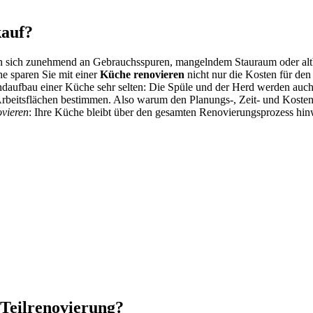
kauf?
tören sich zunehmend an Gebrauchsspuren, mangelndem Stauraum oder al
e sparen Sie mit einer
Küche renovieren
nicht nur die Kosten für de
aufbau einer Küche sehr selten: Die Spüle und der Herd werden auch 
Arbeitsflächen bestimmen. Also warum den Planungs-, Zeit- und Kost
vieren
: Ihre Küche bleibt über den gesamten Renovierungsprozess hin
 Teilrenovierung?