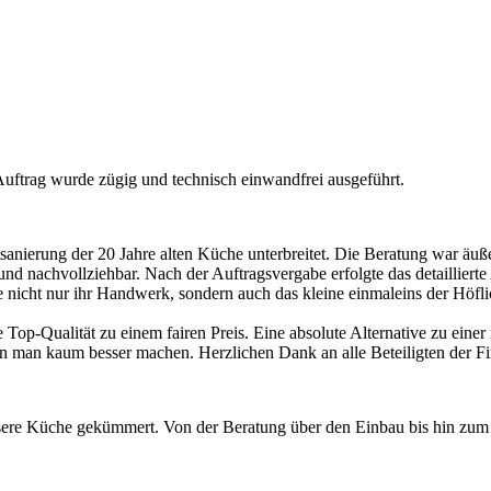
Auftrag wurde zügig und technisch einwandfrei ausgeführt.
sanierung der 20 Jahre alten Küche unterbreitet. Die Beratung war äuß
t und nachvollziehbar. Nach der Auftragsvergabe erfolgte das detaillier
e nicht nur ihr Handwerk, sondern auch das kleine einmaleins der Höfl
e Top-Qualität zu einem fairen Preis. Eine absolute Alternative zu ei
man kaum besser machen. Herzlichen Dank an alle Beteiligten der Fi
re Küche gekümmert. Von der Beratung über den Einbau bis hin zum Er