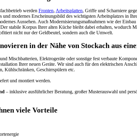
sfachbetrieb werden
Fronten
,
Arbeitsplatten
, Griffe und Scharniere ge
es und modernes Erscheinungsbild des wichtigsten Arbeitsplatzes in Ihr
odernes Aussehen. Auch Modernisierungsmaßnahmen wie der Einbau n
Der stabile Korpus Ihrer alten Küche bleibt dabei erhalten, wodurch 
ofitiert nicht nur der Geldbeutel, sondern auch die Umwelt.
vieren in der Nähe von Stockach aus ein
 und Mischbatterien, Elektrogeräte oder sonstige fest verbaute Kompo
llation Ihrer neuen Geräte. Wir sind auch für den elektrischen Anschlu
 Kühlschränken, Geschirrspülern etc.
fert und montiert werden.
and
– inklusive ausführlicher Beratung, großer Musterauswahl und pers
nen viele Vorteile
rtenergie