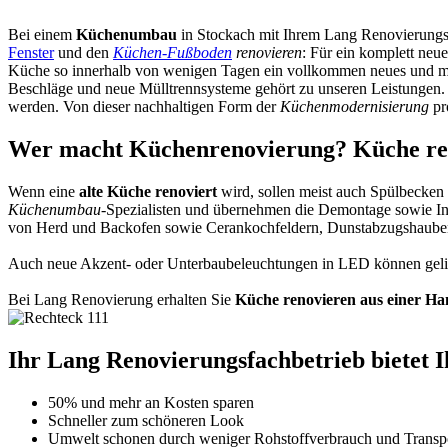
Bei einem
Küchenumbau
in Stockach mit Ihrem Lang Renovierung
Fenster
und den
Küchen-Fußboden
renovieren
: Für ein komplett neu
Küche so innerhalb von wenigen Tagen ein vollkommen neues und m
Beschläge und neue Mülltrennsysteme gehört zu unseren Leistungen. 
werden. Von dieser nachhaltigen Form der
Küchenmodernisierung
pr
Wer macht Küchenrenovierung? Küche reno
Wenn eine
alte Küche renoviert
wird, sollen meist auch Spülbecken
Küchenumbau
-Spezialisten und übernehmen die Demontage sowie Insta
von Herd und Backofen sowie Cerankochfeldern, Dunstabzugshauben,
Auch neue Akzent- oder Unterbaubeleuchtungen in LED können gelie
Bei Lang Renovierung erhalten Sie
Küche renovieren aus einer H
Ihr Lang Renovierungsfachbetrieb bietet Ih
50% und mehr an Kosten sparen
Schneller zum schöneren Look
Umwelt schonen durch weniger Rohstoffverbrauch und Transpo