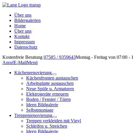
Über uns
Bildergalerien
Home
Über uns
Kontakt
Impressum
Datenschutz
Kostenfreie Beratung
07585 / 9359643
Montag - Freitag von 07:00 - 
Anruf
E-Mail
Menü
Küchenrenovierung
Küchenfronten austauschen
Arbeitsplatte austauschen
Neue Spüle u. Armaturen
Elektrogeräte erneuern
Boden / Fenster / Türen
Ideen Bildgalerie
Selbstmontage
Treppenrenovierung
Treppen verkleiden mit Vinyl
Schleifen u. Streichen
Ideen Bildgalerie