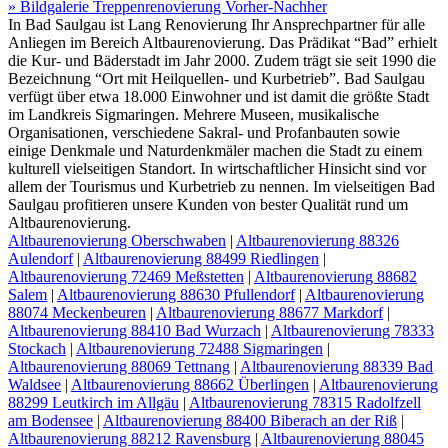
» Bildgalerie Treppenrenovierung Vorher-Nachher
In Bad Saulgau ist Lang Renovierung Ihr Ansprechpartner für alle
Anliegen im Bereich Altbaurenovierung. Das Prädikat “Bad” erhielt
die Kur- und Bäderstadt im Jahr 2000. Zudem trägt sie seit 1990 die
Bezeichnung “Ort mit Heilquellen- und Kurbetrieb”. Bad Saulgau
verfügt über etwa 18.000 Einwohner und ist damit die größte Stadt
im Landkreis Sigmaringen. Mehrere Museen, musikalische
Organisationen, verschiedene Sakral- und Profanbauten sowie
einige Denkmale und Naturdenkmäler machen die Stadt zu einem
kulturell vielseitigen Standort. In wirtschaftlicher Hinsicht sind vor
allem der Tourismus und Kurbetrieb zu nennen. Im vielseitigen Bad
Saulgau profitieren unsere Kunden von bester Qualität rund um
Altbaurenovierung.
Altbaurenovierung Oberschwaben
|
Altbaurenovierung 88326
Aulendorf
|
Altbaurenovierung 88499 Riedlingen
|
Altbaurenovierung 72469 Meßstetten
|
Altbaurenovierung 88682
Salem
|
Altbaurenovierung 88630 Pfullendorf
|
Altbaurenovierung
88074 Meckenbeuren
|
Altbaurenovierung 88677 Markdorf
|
Altbaurenovierung 88410 Bad Wurzach
|
Altbaurenovierung 78333
Stockach
|
Altbaurenovierung 72488 Sigmaringen
|
Altbaurenovierung 88069 Tettnang
|
Altbaurenovierung 88339 Bad
Waldsee
|
Altbaurenovierung 88662 Überlingen
|
Altbaurenovierung
88299 Leutkirch im Allgäu
|
Altbaurenovierung 78315 Radolfzell
am Bodensee
|
Altbaurenovierung 88400 Biberach an der Riß
|
Altbaurenovierung 88212 Ravensburg
|
Altbaurenovierung 88045