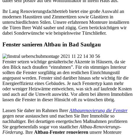
daher sehr positiv auf den Wohlfühlfaktor in Ihrem Haus aus.
Ihr Lang Renovierungsfachbetrieb bietet eine große Auswahl an
modernen Haustüren und Zimmertüren sowie Glastüren in
unterschiedlichsten Stilen. Unsere erfahrenen Monteure installieren
die Türen Ihrer Wahl sauber und zügig. Gern berücksichtigen wir
dabei Sonderwünsche wie beispielsweise Türschließer.
Fenster sanieren Altbau in Bad Saulgau
Fenster setzen wichtige gestalterische Akzente in Häusern, da sie
den Blick nach draußen “einrahmen”. Für ein stimmiges Interieur
sollten die Fenster sorgfältig an den restlichen Einrichtungsstil
angepasst werden. Fenster sind darüber hinaus sehr wichtig für die
Energieeffizienz eines Gebäudes. Je nach Fenstertyp kann mehr
oder weniger Heizwärme entweichen, was sich auf laufende Kosten
und auch auf die Umwelt auswirkt. Vor allem bei älteren Immobilien
lassen die Fenster in dieser Hinsicht oft zu wünschen übrig.
Lassen Sie daher im Rahmen Ihrer
Altbaurenovierung die Fenster
gegen neue austauschen und machen Sie Ihre Immobilie so
nachhaltiger. Bei derartigen energetischen Maßnahmen profitieren
Sie gegebenenfalls sogar von staatlicher
Altbau-Renovierungs-
Förderung
. Ihre
Altbau-Fenster renovieren
unsere Monteure