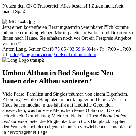
Nutzen den CNC Fräsbereich Alles bestens!!! Zusammenarbeit
macht Spaß!
Jetzt einen kostenfreien Beratungstermin vereinbaren!
"Ich komme
mit unserer umfangreichen Musterpalette an Farben und Dekoren zu
Ihnen nach Hause. Sie erhalten noch vor Ort ein Festpreis-Angebot
von mir!"
Anton Lang, Senior Chef
0 75 85 / 93 59 643
Mo - Fr 7:00 - 17:00
Uhr
info@lang-renovierung.de
Rückruf anfordern
Umbau Altbau in Bad Saulgau: Neu
bauen oder Altbau sanieren?
Viele Paare, Familien und Singles träumen von einem Eigenheim.
Allerdings werden Bauplätze immer knapper und teurer. Wer ein
Haus bauen möchte, muss häufig auf ländliche Gegenden
ausweichen, was für viele Menschen keine Option ist. Das ist
jedoch kein Grund, ewig Mieter zu bleiben. Einen
Altbau kaufen
und sanieren
bietet die Möglichkeit, sich trotz Bauplatzknappheit
den Wunsch nach dem eigenen Haus zu verwirklichen – und das oft
in hervorragender Lage.