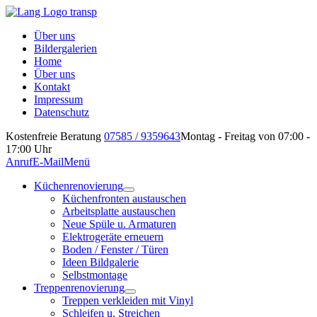
Über uns
Bildergalerien
Home
Über uns
Kontakt
Impressum
Datenschutz
Kostenfreie Beratung
07585 / 9359643
Montag - Freitag von 07:00 -
17:00 Uhr
Anruf
E-Mail
Menü
Küchenrenovierung
Küchenfronten austauschen
Arbeitsplatte austauschen
Neue Spüle u. Armaturen
Elektrogeräte erneuern
Boden / Fenster / Türen
Ideen Bildgalerie
Selbstmontage
Treppenrenovierung
Treppen verkleiden mit Vinyl
Schleifen u. Streichen