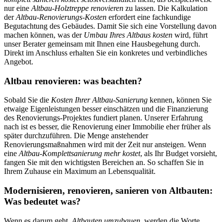
nur eine
Altbau-Holztreppe renovieren
zu lassen. Die Kalkulation
der
Altbau-Renovierungs-Kosten
erfordert eine fachkundige
Begutachtung des Gebäudes. Damit Sie sich eine Vorstellung davon
machen können, was der
Umbau Ihres Altbaus kosten
wird, führt
unser Berater gemeinsam mit Ihnen eine Hausbegehung durch.
Direkt im Anschluss erhalten Sie ein konkretes und verbindliches
Angebot.
Altbau renovieren: was beachten?
Sobald Sie die
Kosten Ihrer Altbau-Sanierung
kennen, können Sie
etwaige Eigenleistungen besser einschätzen und die Finanzierung
des Renovierungs-Projektes fundiert planen. Unserer Erfahrung
nach ist es besser, die Renovierung einer Immobilie eher früher als
später durchzuführen. Die Menge anstehender
Renovierungsmaßnahmen wird mit der Zeit nur ansteigen. Wenn
eine
Altbau-Komplettsanierung mehr kostet
, als Ihr Budget vorsieht,
fangen Sie mit den wichtigsten Bereichen an. So schaffen Sie in
Ihrem Zuhause ein Maximum an Lebensqualität.
Modernisieren, renovieren, sanieren von Altbauten:
Was bedeutet was?
Wenn es darum geht,
Altbauten umzubauen
, werden die Worte