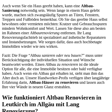
Auch wenn Sie ein Haus geerbt haben, kann eine
Altbau-
Sanierung
notwendig sein. Wenn lange in einem Haus gelebt
wurde, machen sich zwangsläufig Spuren an Türen, Fenstern,
Treppen und Fußböden bemerkbar. Ob Sie das geerbte Haus selbst
bewohnen oder vermieten möchten: Kratzer und Gebrauchsspuren
mindern Wohnkomfort und Wert. Lassen Sie diese also am besten
im Rahmen einer
Altbaurenovierung
entfernen. Ihr Lang
Renovierungsfachtrieb ist spezialisiert auf ästhetische Reparaturen
und Instandsetzungen. Wir sorgen dafür, dass auch hochbetagte
Immobilien wieder wie neu wirken.
Fazit: Die Frage “
Altbau sanieren oder neu bauen?
” muss unter
Berücksichtigung der individuellen Situation und Wünsche
beantwortet werden. Einen
Altbau zu renovieren
ist die ideale
Option für alle, die eine Immobilie besitzen oder bald verfügbar
haben. Auch wenn ein Altbau gut erhalten ist, sieht man ihm das
Alter doch an. Unsere Handwerker-Profis verfügen über langjährige
Erfahrung darin,
Altbau-Häuser zu renovieren
und lassen auch
Ihre vier Wände in neuem Glanz erstrahlen.
Wie funktioniert Altbau Renovieren in
Leutkirch im Allgäu mit Lang
Renovierung?