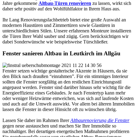
Jahre gekommene
Altbau-Türen renovieren
zu lassen, wirkt sich
daher sehr positiv auf den Wohlfühlfaktor in Ihrem Haus aus.
Ihr Lang Renovierungsfachbetrieb bietet eine große Auswahl an
modernen Haustüren und Zimmertüren sowie Glastüren in
unterschiedlichsten Stilen. Unsere erfahrenen Monteure installieren
die Türen Ihrer Wahl sauber und zügig. Gern berücksichtigen wir
dabei Sonderwünsche wie beispielsweise Türschließer.
Fenster sanieren Altbau in Leutkirch im Allgäu
Fenster setzen wichtige gestalterische Akzente in Häusern, da sie
den Blick nach draußen “einrahmen”. Für ein stimmiges Interieur
sollten die Fenster sorgfältig an den restlichen Einrichtungsstil
angepasst werden. Fenster sind darüber hinaus sehr wichtig für die
Energieeffizienz eines Gebäudes. Je nach Fenstertyp kann mehr
oder weniger Heizwärme entweichen, was sich auf laufende Kosten
und auch auf die Umwelt auswirkt. Vor allem bei älteren Immobilien
lassen die Fenster in dieser Hinsicht oft zu wünschen übrig.
Lassen Sie daher im Rahmen Ihrer
Altbaurenovierung die Fenster
gegen neue austauschen und machen Sie Ihre Immobilie so
nachhaltiger. Bei derartigen energetischen Maßnahmen profitieren
Sie gegebenenfalls sogar von staatlicher
Altbau-Renovierungs-