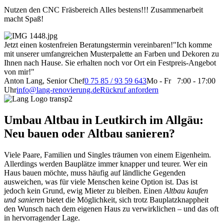
Nutzen den CNC Fräsbereich Alles bestens!!! Zusammenarbeit
macht Spaß!
Jetzt einen kostenfreien Beratungstermin vereinbaren!
"Ich komme
mit unserer umfangreichen Musterpalette an Farben und Dekoren zu
Ihnen nach Hause. Sie erhalten noch vor Ort ein Festpreis-Angebot
von mir!"
Anton Lang, Senior Chef
0 75 85 / 93 59 643
Mo - Fr 7:00 - 17:00
Uhr
info@lang-renovierung.de
Rückruf anfordern
Umbau Altbau in Leutkirch im Allgäu:
Neu bauen oder Altbau sanieren?
Viele Paare, Familien und Singles träumen von einem Eigenheim.
Allerdings werden Bauplätze immer knapper und teurer. Wer ein
Haus bauen möchte, muss häufig auf ländliche Gegenden
ausweichen, was für viele Menschen keine Option ist. Das ist
jedoch kein Grund, ewig Mieter zu bleiben. Einen
Altbau kaufen
und sanieren
bietet die Möglichkeit, sich trotz Bauplatzknappheit
den Wunsch nach dem eigenen Haus zu verwirklichen – und das oft
in hervorragender Lage.