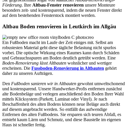
Förderung
. Ihre
Altbau-Fenster renovieren
unsere Monteure
besonders zeit- und kostensparend, indem die neuen Fenster direkt
auf dem bestehenden Fensterstock montiert werden.
Altbau Boden renovieren in Leutkirch im Allgäu
Ein Fußboden macht im Laufe der Zeit einiges mit. Selbst am
robustesten Material geht diese tägliche Belastung nicht spurlos
vorbei. Die optische Wirkung eines Raumes kann durch Schäden
und Gebrauchsspuren am Boden deutlich getrübt werden. Eine
Boden-Renovierung lässt Altbauten
wohnlicher und wertiger
erscheinen. Die
Fussboden-Renovierung in Altbauten
gehört
daher zu unseren Aufträgen.
Den
Fußboden sanieren wir in Altbauten
gewohnt umweltschonend
und kostensparend. Unsere Handwerker-Profis entfernen zunächst
alte Bodenbeläge und verlegen anschließend den Boden Ihrer Wahl
mittels Klicksystem (Parkett, Laminat oder Vinyl). Je nach
Beschaffenheit des alten Bodens können neue Beläge auch direkt
auf diesem angebracht werden. So entfällt das aufwendige
Entfernen des alten Fußbodens. Sie ersparen sich teuren Abfall, es
entsteht kaum Lärm und Schmutz, und diese Baustelle im eigenen
Haus ist schneller fertig.