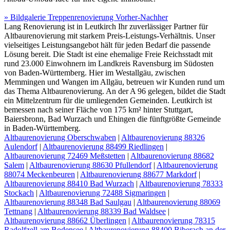
» Bildgalerie Treppenrenovierung Vorher-Nachher
Lang Renovierung ist in Leutkirch Ihr zuverlässiger Partner für
Altbaurenovierung mit starkem Preis-Leistungs-Verhältnis. Unser
vielseitiges Leistungsangebot hält für jeden Bedarf die passende
Lösung bereit. Die Stadt ist eine ehemalige Freie Reichsstadt mit
rund 23.000 Einwohnern im Landkreis Ravensburg im Südosten
von Baden-Württemberg. Hier im Westallgäu, zwischen
Memmingen und Wangen im Allgäu, betreuen wir Kunden rund um
das Thema Altbaurenovierung. An der A 96 gelegen, bildet die Stadt
ein Mittelzentrum für die umliegenden Gemeinden. Leutkirch ist
bemessen nach seiner Fläche von 175 km² hinter Stuttgart,
Baiersbronn, Bad Wurzach und Ehingen die fünftgrößte Gemeinde
in Baden-Württemberg.
Altbaurenovierung Oberschwaben
|
Altbaurenovierung 88326
Aulendorf
|
Altbaurenovierung 88499 Riedlingen
|
Altbaurenovierung 72469 Meßstetten
|
Altbaurenovierung 88682
Salem
|
Altbaurenovierung 88630 Pfullendorf
|
Altbaurenovierung
88074 Meckenbeuren
|
Altbaurenovierung 88677 Markdorf
|
Altbaurenovierung 88410 Bad Wurzach
|
Altbaurenovierung 78333
Stockach
|
Altbaurenovierung 72488 Sigmaringen
|
Altbaurenovierung 88348 Bad Saulgau
|
Altbaurenovierung 88069
Tettnang
|
Altbaurenovierung 88339 Bad Waldsee
|
Altbaurenovierung 88662 Überlingen
|
Altbaurenovierung 78315
Radolfzell am Bodensee
|
Altbaurenovierung 88400 Biberach an der