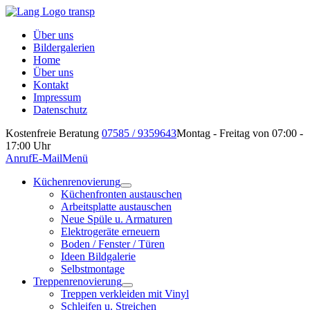
Über uns
Bildergalerien
Home
Über uns
Kontakt
Impressum
Datenschutz
Kostenfreie Beratung
07585 / 9359643
Montag - Freitag von 07:00 -
17:00 Uhr
Anruf
E-Mail
Menü
Küchenrenovierung
Küchenfronten austauschen
Arbeitsplatte austauschen
Neue Spüle u. Armaturen
Elektrogeräte erneuern
Boden / Fenster / Türen
Ideen Bildgalerie
Selbstmontage
Treppenrenovierung
Treppen verkleiden mit Vinyl
Schleifen u. Streichen