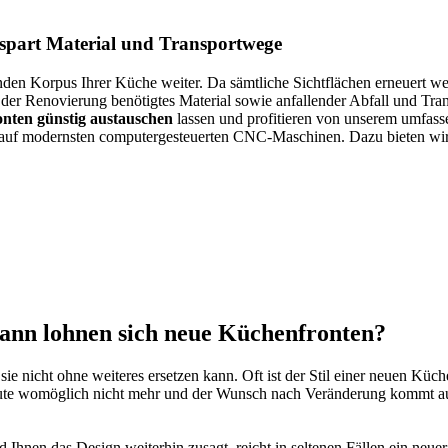
spart Material und Transportwege
nden Korpus Ihrer Küche weiter. Da sämtliche Sichtflächen erneuert w
r Renovierung benötigtes Material sowie anfallender Abfall und Tran
nten günstig austauschen
lassen und profitieren von unserem umfass
ß auf modernsten computergesteuerten CNC-Maschinen. Dazu bieten wir
ann lohnen sich neue Küchenfronten?
 sie nicht ohne weiteres ersetzen kann. Oft ist der Stil einer neuen 
ute womöglich nicht mehr und der Wunsch nach Veränderung kommt auf
 Ihnen das Design weiterhin zusagt, reicht in seltenen Fällen ein neu