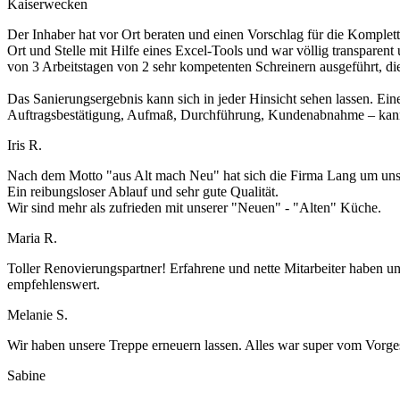
Kaiserwecken
Der Inhaber hat vor Ort beraten und einen Vorschlag für die Komplett
Ort und Stelle mit Hilfe eines Excel-Tools und war völlig transparen
von 3 Arbeitstagen von 2 sehr kompetenten Schreinern ausgeführt, di
Das Sanierungsergebnis kann sich in jeder Hinsicht sehen lassen. Ein
Auftragsbestätigung, Aufmaß, Durchführung, Kundenabnahme – kann 
Iris R.
Nach dem Motto "aus Alt mach Neu" hat sich die Firma Lang um unse
Ein reibungsloser Ablauf und sehr gute Qualität.
Wir sind mehr als zufrieden mit unserer "Neuen" - "Alten" Küche.
Maria R.
Toller Renovierungspartner! Erfahrene und nette Mitarbeiter haben u
empfehlenswert.
Melanie S.
Wir haben unsere Treppe erneuern lassen. Alles war super vom Vorges
Sabine