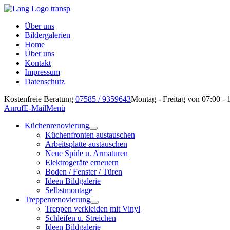
Über uns
Bildergalerien
Home
Über uns
Kontakt
Impressum
Datenschutz
Kostenfreie Beratung
07585 / 9359643
Montag - Freitag von 07:00 - 
Anruf
E-Mail
Menü
Küchenrenovierung
Küchenfronten austauschen
Arbeitsplatte austauschen
Neue Spüle u. Armaturen
Elektrogeräte erneuern
Boden / Fenster / Türen
Ideen Bildgalerie
Selbstmontage
Treppenrenovierung
Treppen verkleiden mit Vinyl
Schleifen u. Streichen
Ideen Bildgalerie