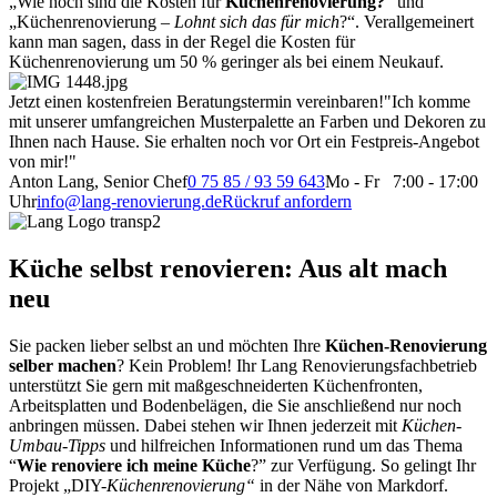
„Wie hoch sind die Kosten für
Küchenrenovierung?
“ und
„Küchenrenovierung –
Lohnt sich das für mich
?“. Verallgemeinert
kann man sagen, dass in der Regel die Kosten für
Küchenrenovierung um 50 % geringer als bei einem Neukauf.
Jetzt einen kostenfreien Beratungstermin vereinbaren!
"Ich komme
mit unserer umfangreichen Musterpalette an Farben und Dekoren zu
Ihnen nach Hause. Sie erhalten noch vor Ort ein Festpreis-Angebot
von mir!"
Anton Lang, Senior Chef
0 75 85 / 93 59 643
Mo - Fr 7:00 - 17:00
Uhr
info@lang-renovierung.de
Rückruf anfordern
Küche selbst renovieren: Aus alt mach
neu
Sie packen lieber selbst an und möchten Ihre
Küchen-Renovierung
selber machen
? Kein Problem! Ihr Lang Renovierungsfachbetrieb
unterstützt Sie gern mit maßgeschneiderten Küchenfronten,
Arbeitsplatten und Bodenbelägen, die Sie anschließend nur noch
anbringen müssen. Dabei stehen wir Ihnen jederzeit mit
Küchen-
Umbau-Tipps
und hilfreichen Informationen rund um das Thema
“
Wie renoviere ich meine Küche
?” zur Verfügung. So gelingt Ihr
Projekt „DIY-
Küchenrenovierung“
in der Nähe von Markdorf.