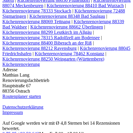
Salem
|
Küchenrenovierung 88630 Pfullendorf
|
Küchenrenovierung
88074 Meckenbeuren
|
Küchenrenovierung 88410 Bad Wurzach
|
Küchenrenovierung 78333 Stockach
|
Küchenrenovierung 72488
Sigmaringen
|
Küchenrenovierung 88348 Bad Saulgau
|
Küchenrenovierung 88069 Tettnang
|
Küchenrenovierung 88339
Bad Waldsee
|
Küchenrenovierung 88662 Überlingen
|
Küchenrenovierung 88299 Leutkirch im Allgäu
|
Küchenrenovierung 78315 Radolfzell am Bodensee
|
Küchenrenovierung 88400 Biberach an der Riß
|
Küchenrenovierung 88212 Ravensburg
|
Küchenrenovierung 88045
Friedrichshafen
|
Küchenrenovierung 78462 Konstanz
|
Küchenrenovierung 88250 Weingarten (Württemberg)
Küchenrenovierung
Adresse
Matthias Lang
Renovierungsfachbetrieb
Hauptstraße 67
88356 Ostrach
Routenplaner starten
Datenschutzerklärung
Impressum
Auf Google werden wir mit Ø 4,8 Sternen bei 14 Rezensionen
bewertet.