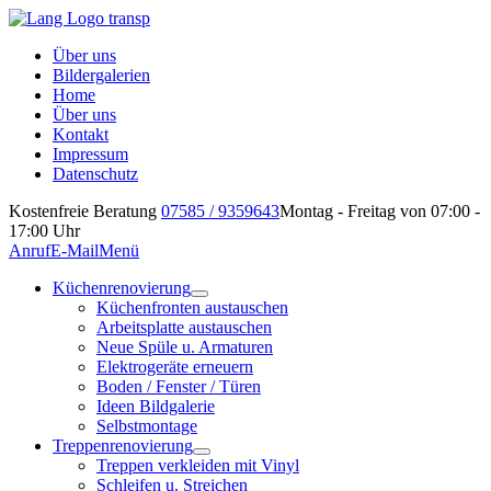
Über uns
Bildergalerien
Home
Über uns
Kontakt
Impressum
Datenschutz
Kostenfreie Beratung
07585 / 9359643
Montag - Freitag von 07:00 -
17:00 Uhr
Anruf
E-Mail
Menü
Küchenrenovierung
Küchenfronten austauschen
Arbeitsplatte austauschen
Neue Spüle u. Armaturen
Elektrogeräte erneuern
Boden / Fenster / Türen
Ideen Bildgalerie
Selbstmontage
Treppenrenovierung
Treppen verkleiden mit Vinyl
Schleifen u. Streichen