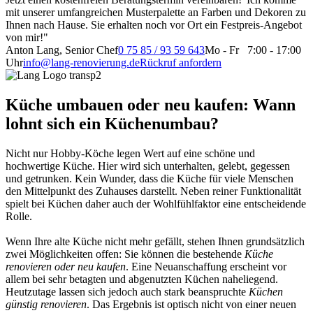
mit unserer umfangreichen Musterpalette an Farben und Dekoren zu
Ihnen nach Hause. Sie erhalten noch vor Ort ein Festpreis-Angebot
von mir!"
Anton Lang, Senior Chef
0 75 85 / 93 59 643
Mo - Fr 7:00 - 17:00
Uhr
info@lang-renovierung.de
Rückruf anfordern
Küche umbauen oder neu kaufen: Wann
lohnt sich ein Küchenumbau?
Nicht nur Hobby-Köche legen Wert auf eine schöne und
hochwertige Küche. Hier wird sich unterhalten, gelebt, gegessen
und getrunken. Kein Wunder, dass die Küche für viele Menschen
den Mittelpunkt des Zuhauses darstellt. Neben reiner Funktionalität
spielt bei Küchen daher auch der Wohlfühlfaktor eine entscheidende
Rolle.
Wenn Ihre alte Küche nicht mehr gefällt, stehen Ihnen grundsätzlich
zwei Möglichkeiten offen: Sie können die bestehende
Küche
renovieren oder neu kaufen
. Eine Neuanschaffung erscheint vor
allem bei sehr betagten und abgenutzten Küchen naheliegend.
Heutzutage lassen sich jedoch auch stark beanspruchte
Küchen
günstig renovieren
. Das Ergebnis ist optisch nicht von einer neuen