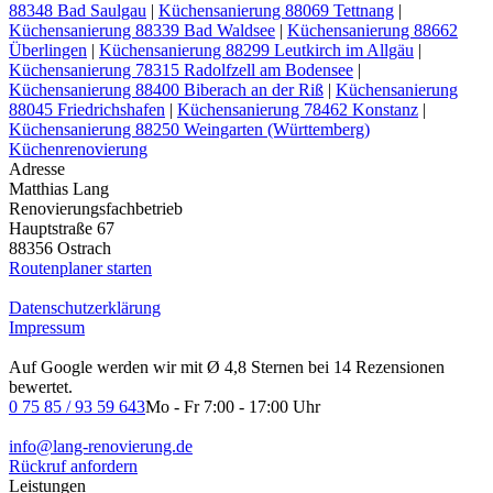
88348 Bad Saulgau
|
Küchensanierung 88069 Tettnang
|
Küchensanierung 88339 Bad Waldsee
|
Küchensanierung 88662
Überlingen
|
Küchensanierung 88299 Leutkirch im Allgäu
|
Küchensanierung 78315 Radolfzell am Bodensee
|
Küchensanierung 88400 Biberach an der Riß
|
Küchensanierung
88045 Friedrichshafen
|
Küchensanierung 78462 Konstanz
|
Küchensanierung 88250 Weingarten (Württemberg)
Küchenrenovierung
Adresse
Matthias Lang
Renovierungsfachbetrieb
Hauptstraße 67
88356 Ostrach
Routenplaner starten
Datenschutzerklärung
Impressum
Auf Google werden wir mit Ø 4,8 Sternen bei 14 Rezensionen
bewertet.
0 75 85 / 93 59 643
Mo - Fr 7:00 - 17:00 Uhr
info@lang-renovierung.de
Rückruf anfordern
Leistungen