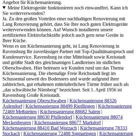
Angebot für Küchensanierung.
Meine Elektrogeräte funktionieren noch einwandfrei. Kann ich
Sie weiterverwenden?
Ja. Zu den großen Vorteilen einer nachhaltigen Renovierung mit
Lang Renovierung gehört, dass Sie Ihre noch guten Elektrogeräte
weiterverwenden können. Auf Wunsch installieren unsere
zertifizierten Elektrofachkräfte jedoch auch gern neue Geräte in
Ihrer Küche.
Wenn es um Küchensanierung geht, ist Lang Renovierung in
Ravensburg Ihr zuverlässiger Partner mit Top-Qualitätsanspruch und
Kundenservice. Ravensburg ist eine Mittelstadt sowie Kreisstadt
und größte Stadt des gleichnamigen Landkreises im südlichen
Oberschwaben. Hier betreuen wir Kunden rund um das Thema
Küchensanierung. Die ehemalige Freie Reichsstadt liegt im
Schussental unweit des Bodensees und wurde aufgrund ihrer
zahlreichen, gut erhaltenen mittelalterlichen Türme früher auch als
„das schwäbische Nürnberg“ bezeichnet. Seit 1. April 1956 ist
Ravensburg Große Kreisstadt.
Küchensanierung Oberschwaben
|
Küchensanierung 88326
Aulendorf
|
Küchensanierung 88499 Riedlingen
|
Küchensanierung
72469 Meßstetten
|
Küchensanierung 88682 Salem
|
Küchensanierung 88630 Pfullendorf
|
Küchensanierung 88074
Meckenbeuren
|
Küchensanierung 88677 Markdorf
|
Küchensanierung 88410 Bad Wurzach
|
Küchensanierung 78333
Stockach
|
Küchensanierung 72488 Sigmaringen
|
Küchensanierung