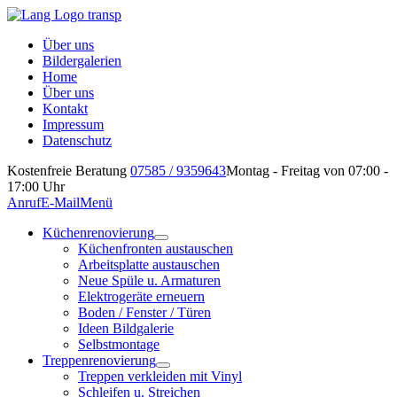
Über uns
Bildergalerien
Home
Über uns
Kontakt
Impressum
Datenschutz
Kostenfreie Beratung
07585 / 9359643
Montag - Freitag von 07:00 -
17:00 Uhr
Anruf
E-Mail
Menü
Küchenrenovierung
Küchenfronten austauschen
Arbeitsplatte austauschen
Neue Spüle u. Armaturen
Elektrogeräte erneuern
Boden / Fenster / Türen
Ideen Bildgalerie
Selbstmontage
Treppenrenovierung
Treppen verkleiden mit Vinyl
Schleifen u. Streichen