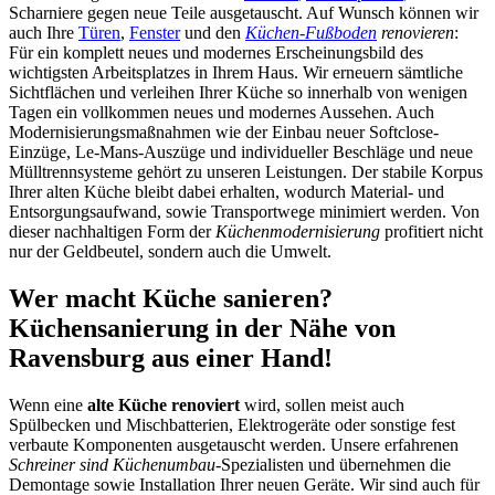
Scharniere gegen neue Teile ausgetauscht. Auf Wunsch können wir
auch Ihre
Türen
,
Fenster
und den
Küchen-Fußboden
renovieren
:
Für ein komplett neues und modernes Erscheinungsbild des
wichtigsten Arbeitsplatzes in Ihrem Haus. Wir erneuern sämtliche
Sichtflächen und verleihen Ihrer Küche so innerhalb von wenigen
Tagen ein vollkommen neues und modernes Aussehen. Auch
Modernisierungsmaßnahmen wie der Einbau neuer Softclose-
Einzüge, Le-Mans-Auszüge und individueller Beschläge und neue
Mülltrennsysteme gehört zu unseren Leistungen. Der stabile Korpus
Ihrer alten Küche bleibt dabei erhalten, wodurch Material- und
Entsorgungsaufwand, sowie Transportwege minimiert werden. Von
dieser nachhaltigen Form der
Küchenmodernisierung
profitiert nicht
nur der Geldbeutel, sondern auch die Umwelt.
Wer macht Küche sanieren?
Küchensanierung in der Nähe von
Ravensburg aus einer Hand!
Wenn eine
alte Küche renoviert
wird, sollen meist auch
Spülbecken und Mischbatterien, Elektrogeräte oder sonstige fest
verbaute Komponenten ausgetauscht werden. Unsere erfahrenen
Schreiner sind Küchenumbau
-Spezialisten und übernehmen die
Demontage sowie Installation Ihrer neuen Geräte. Wir sind auch für