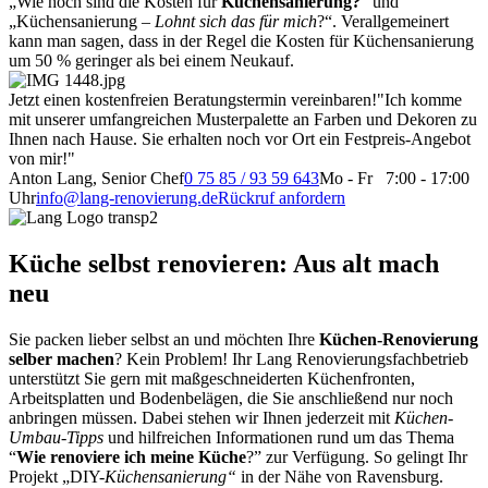
„Wie hoch sind die Kosten für
Küchensanierung?
“ und
„Küchensanierung –
Lohnt sich das für mich
?“. Verallgemeinert
kann man sagen, dass in der Regel die Kosten für Küchensanierung
um 50 % geringer als bei einem Neukauf.
Jetzt einen kostenfreien Beratungstermin vereinbaren!
"Ich komme
mit unserer umfangreichen Musterpalette an Farben und Dekoren zu
Ihnen nach Hause. Sie erhalten noch vor Ort ein Festpreis-Angebot
von mir!"
Anton Lang, Senior Chef
0 75 85 / 93 59 643
Mo - Fr 7:00 - 17:00
Uhr
info@lang-renovierung.de
Rückruf anfordern
Küche selbst renovieren: Aus alt mach
neu
Sie packen lieber selbst an und möchten Ihre
Küchen-Renovierung
selber machen
? Kein Problem! Ihr Lang Renovierungsfachbetrieb
unterstützt Sie gern mit maßgeschneiderten Küchenfronten,
Arbeitsplatten und Bodenbelägen, die Sie anschließend nur noch
anbringen müssen. Dabei stehen wir Ihnen jederzeit mit
Küchen-
Umbau-Tipps
und hilfreichen Informationen rund um das Thema
“
Wie renoviere ich meine Küche
?” zur Verfügung. So gelingt Ihr
Projekt „DIY-
Küchensanierung“
in der Nähe von Ravensburg.