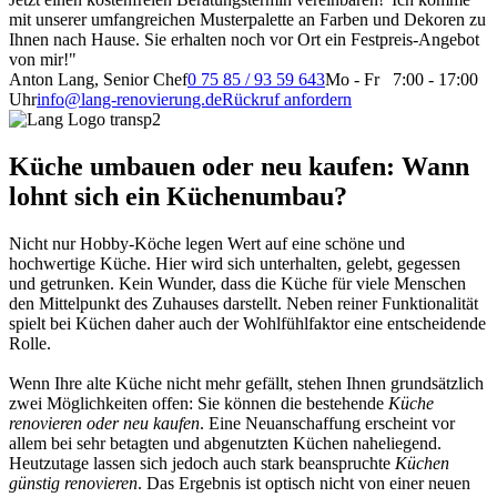
mit unserer umfangreichen Musterpalette an Farben und Dekoren zu
Ihnen nach Hause. Sie erhalten noch vor Ort ein Festpreis-Angebot
von mir!"
Anton Lang, Senior Chef
0 75 85 / 93 59 643
Mo - Fr 7:00 - 17:00
Uhr
info@lang-renovierung.de
Rückruf anfordern
Küche umbauen oder neu kaufen: Wann
lohnt sich ein Küchenumbau?
Nicht nur Hobby-Köche legen Wert auf eine schöne und
hochwertige Küche. Hier wird sich unterhalten, gelebt, gegessen
und getrunken. Kein Wunder, dass die Küche für viele Menschen
den Mittelpunkt des Zuhauses darstellt. Neben reiner Funktionalität
spielt bei Küchen daher auch der Wohlfühlfaktor eine entscheidende
Rolle.
Wenn Ihre alte Küche nicht mehr gefällt, stehen Ihnen grundsätzlich
zwei Möglichkeiten offen: Sie können die bestehende
Küche
renovieren oder neu kaufen
. Eine Neuanschaffung erscheint vor
allem bei sehr betagten und abgenutzten Küchen naheliegend.
Heutzutage lassen sich jedoch auch stark beanspruchte
Küchen
günstig renovieren
. Das Ergebnis ist optisch nicht von einer neuen