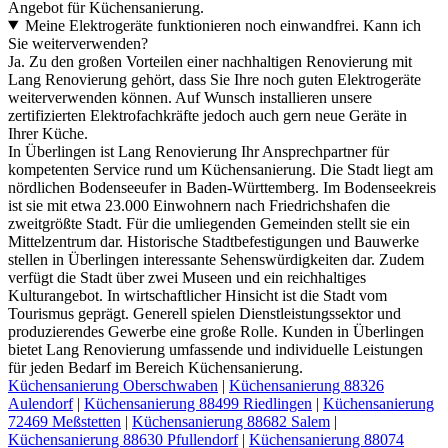
Angebot für Küchensanierung.
Meine Elektrogeräte funktionieren noch einwandfrei. Kann ich
Sie weiterverwenden?
Ja. Zu den großen Vorteilen einer nachhaltigen Renovierung mit
Lang Renovierung gehört, dass Sie Ihre noch guten Elektrogeräte
weiterverwenden können. Auf Wunsch installieren unsere
zertifizierten Elektrofachkräfte jedoch auch gern neue Geräte in
Ihrer Küche.
In Überlingen ist Lang Renovierung Ihr Ansprechpartner für
kompetenten Service rund um Küchensanierung. Die Stadt liegt am
nördlichen Bodenseeufer in Baden-Württemberg. Im Bodenseekreis
ist sie mit etwa 23.000 Einwohnern nach Friedrichshafen die
zweitgrößte Stadt. Für die umliegenden Gemeinden stellt sie ein
Mittelzentrum dar. Historische Stadtbefestigungen und Bauwerke
stellen in Überlingen interessante Sehenswürdigkeiten dar. Zudem
verfügt die Stadt über zwei Museen und ein reichhaltiges
Kulturangebot. In wirtschaftlicher Hinsicht ist die Stadt vom
Tourismus geprägt. Generell spielen Dienstleistungssektor und
produzierendes Gewerbe eine große Rolle. Kunden in Überlingen
bietet Lang Renovierung umfassende und individuelle Leistungen
für jeden Bedarf im Bereich Küchensanierung.
Küchensanierung Oberschwaben
|
Küchensanierung 88326
Aulendorf
|
Küchensanierung 88499 Riedlingen
|
Küchensanierung
72469 Meßstetten
|
Küchensanierung 88682 Salem
|
Küchensanierung 88630 Pfullendorf
|
Küchensanierung 88074