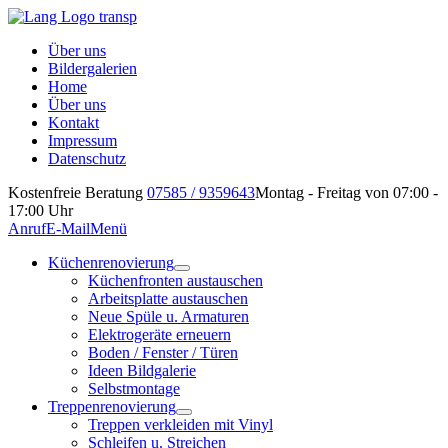
Über uns
Bildergalerien
Home
Über uns
Kontakt
Impressum
Datenschutz
Kostenfreie Beratung
07585 / 9359643
Montag - Freitag von 07:00 -
17:00 Uhr
Anruf
E-Mail
Menü
Küchenrenovierung
Küchenfronten austauschen
Arbeitsplatte austauschen
Neue Spüle u. Armaturen
Elektrogeräte erneuern
Boden / Fenster / Türen
Ideen Bildgalerie
Selbstmontage
Treppenrenovierung
Treppen verkleiden mit Vinyl
Schleifen u. Streichen