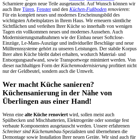
Scharniere gegen neue Teile ausgetauscht. Auf Wunsch können wir
auch Ihre
Türen
,
Fenster
und den
Küchen-Fußboden
renovieren
:
Für ein komplett neues und modernes Erscheinungsbild des
wichtigsten Arbeitsplatzes in Ihrem Haus. Wir erneuern sämtliche
Sichtflächen und verleihen Ihrer Küche so innerhalb von wenigen
Tagen ein vollkommen neues und modernes Aussehen. Auch
Modernisierungsmaßnahmen wie der Einbau neuer Softclose-
Einzüge, Le-Mans-Auszüge und individueller Beschläge und neue
Mülltrennsysteme gehört zu unseren Leistungen. Der stabile Korpus
Ihrer alten Küche bleibt dabei erhalten, wodurch Material- und
Entsorgungsaufwand, sowie Transportwege minimiert werden. Von
dieser nachhaltigen Form der
Küchenmodernisierung
profitiert nicht
nur der Geldbeutel, sondern auch die Umwelt.
Wer macht Küche sanieren?
Küchensanierung in der Nähe von
Überlingen aus einer Hand!
Wenn eine
alte Küche renoviert
wird, sollen meist auch
Spülbecken und Mischbatterien, Elektrogeräte oder sonstige fest
verbaute Komponenten ausgetauscht werden. Unsere erfahrenen
Schreiner sind Küchenumbau
-Spezialisten und übernehmen die
Demontage sowie Installation Ihrer neuen Geräte. Wir sind auch für