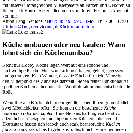
mit unserer umfangreichen Musterpalette an Farben und Dekoren zu
Ihnen nach Hause. Sie erhalten noch vor Ort ein Festpreis-Angebot
von mir!"
Anton Lang, Senior Chef
0 75 85 / 93 59 643
Mo - Fr 7:00 - 17:00
Uhr
info@lang-renovierung.de
Rückruf anfordern
Küche umbauen oder neu kaufen: Wann
lohnt sich ein Küchenumbau?
Nicht nur Hobby-Köche legen Wert auf eine schöne und
hochwertige Küche. Hier wird sich unterhalten, gelebt, gegessen
und getrunken. Kein Wunder, dass die Küche für viele Menschen
den Mittelpunkt des Zuhauses darstellt. Neben reiner Funktionalität
spielt bei Küchen daher auch der Wohlfühlfaktor eine entscheidende
Rolle.
Wenn Ihre alte Küche nicht mehr gefällt, stehen Ihnen grundsätzlich
zwei Möglichkeiten offen: Sie können die bestehende
Küche
renovieren oder neu kaufen
. Eine Neuanschaffung erscheint vor
allem bei sehr betagten und abgenutzten Küchen naheliegend.
Heutzutage lassen sich jedoch auch stark beanspruchte
Küchen
günstig renovieren
. Das Ergebnis ist optisch nicht von einer neuen