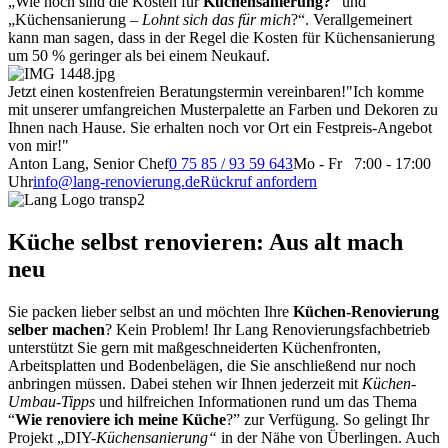
„Wie hoch sind die Kosten für
Küchensanierung?
“ und
„Küchensanierung –
Lohnt sich das für mich
?“. Verallgemeinert
kann man sagen, dass in der Regel die Kosten für Küchensanierung
um 50 % geringer als bei einem Neukauf.
Jetzt einen kostenfreien Beratungstermin vereinbaren!
"Ich komme
mit unserer umfangreichen Musterpalette an Farben und Dekoren zu
Ihnen nach Hause. Sie erhalten noch vor Ort ein Festpreis-Angebot
von mir!"
Anton Lang, Senior Chef
0 75 85 / 93 59 643
Mo - Fr 7:00 - 17:00
Uhr
info@lang-renovierung.de
Rückruf anfordern
Küche selbst renovieren: Aus alt mach
neu
Sie packen lieber selbst an und möchten Ihre
Küchen-Renovierung
selber machen
? Kein Problem! Ihr Lang Renovierungsfachbetrieb
unterstützt Sie gern mit maßgeschneiderten Küchenfronten,
Arbeitsplatten und Bodenbelägen, die Sie anschließend nur noch
anbringen müssen. Dabei stehen wir Ihnen jederzeit mit
Küchen-
Umbau-Tipps
und hilfreichen Informationen rund um das Thema
“
Wie renoviere ich meine Küche
?” zur Verfügung. So gelingt Ihr
Projekt „DIY-
Küchensanierung“
in der Nähe von Überlingen. Auch