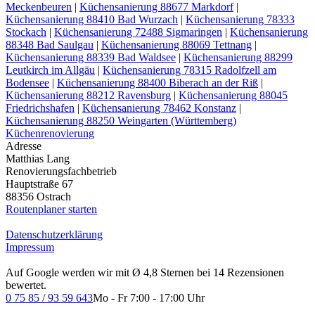
Meckenbeuren
|
Küchensanierung 88677 Markdorf
|
Küchensanierung 88410 Bad Wurzach
|
Küchensanierung 78333
Stockach
|
Küchensanierung 72488 Sigmaringen
|
Küchensanierung
88348 Bad Saulgau
|
Küchensanierung 88069 Tettnang
|
Küchensanierung 88339 Bad Waldsee
|
Küchensanierung 88299
Leutkirch im Allgäu
|
Küchensanierung 78315 Radolfzell am
Bodensee
|
Küchensanierung 88400 Biberach an der Riß
|
Küchensanierung 88212 Ravensburg
|
Küchensanierung 88045
Friedrichshafen
|
Küchensanierung 78462 Konstanz
|
Küchensanierung 88250 Weingarten (Württemberg)
Küchenrenovierung
Adresse
Matthias Lang
Renovierungsfachbetrieb
Hauptstraße 67
88356 Ostrach
Routenplaner starten
Datenschutzerklärung
Impressum
Auf Google werden wir mit Ø 4,8 Sternen bei 14 Rezensionen
bewertet.
0 75 85 / 93 59 643
Mo - Fr 7:00 - 17:00 Uhr