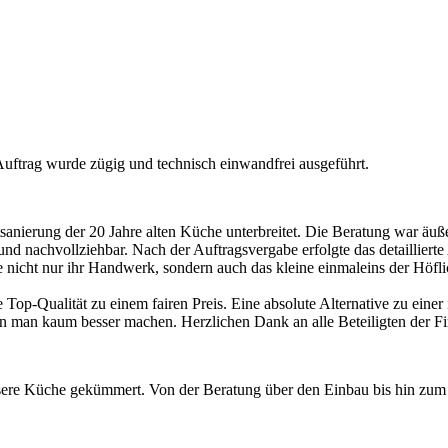
Auftrag wurde zügig und technisch einwandfrei ausgeführt.
sanierung der 20 Jahre alten Küche unterbreitet. Die Beratung war äuß
t und nachvollziehbar. Nach der Auftragsvergabe erfolgte das detaillier
e nicht nur ihr Handwerk, sondern auch das kleine einmaleins der Höfl
e Top-Qualität zu einem fairen Preis. Eine absolute Alternative zu ei
man kaum besser machen. Herzlichen Dank an alle Beteiligten der Fi
re Küche gekümmert. Von der Beratung über den Einbau bis hin zum Er