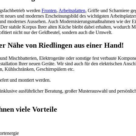
gsfachbetrieb werden
Fronten
,
Arbeitsplatten
, Griffe und Scharniere g
ett neues und modernes Erscheinungsbild des wichtigsten Arbeitsplatze
 und modernes Aussehen. Auch Modernisierungsmaßnahmen wie der Ein
Der stabile Korpus Ihrer alten Küche bleibt dabei erhalten, wodurch 
ofitiert nicht nur der Geldbeutel, sondern auch die Umwelt.
r Nähe von Riedlingen aus einer Hand!
 und Mischbatterien, Elektrogeräte oder sonstige fest verbaute Kompo
llation Ihrer neuen Geräte. Wir sind auch für den elektrischen Anschlu
 Kühlschränken, Geschirrspülern etc.
fert und montiert werden.
inklusive ausführlicher Beratung, großer Musterauswahl und persönlic
nen viele Vorteile
rtenergie