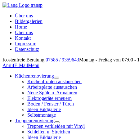
Über uns
Bildergalerien
Home
Über uns
Kontakt
Impressum
Datenschutz
Kostenfreie Beratung
07585 / 9359643
Montag - Freitag von 07:00 - 
Anruf
E-Mail
Menü
Küchenrenovierung
Küchenfronten austauschen
Arbeitsplatte austauschen
Neue Spüle u. Armaturen
Elektrogeräte erneuern
Boden / Fenster / Türen
Ideen Bildgalerie
Selbstmontage
Treppenrenovierung
Treppen verkleiden mit Vinyl
Schleifen u. Streichen
Ideen Bildgalerie