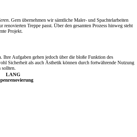
ieren
. Gern übernehmen wir sämtliche Maler- und Spachtelarbeiten
r renovierten Treppe passt. Über den gesamten Prozess hinweg steht
mte Projekt.
in. Ihre Aufgaben gehen jedoch über die bloße Funktion des
wohl Sicherheit als auch Ästhetik können durch fortwährende Nutzung
n
sollten.
LANG
ppenrenovierung