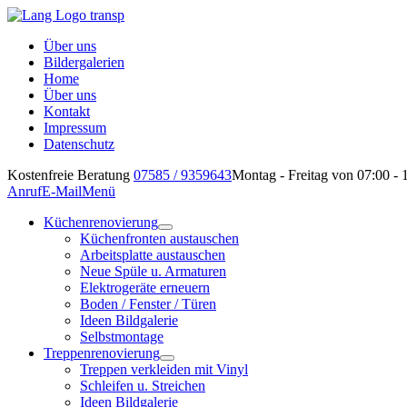
Über uns
Bildergalerien
Home
Über uns
Kontakt
Impressum
Datenschutz
Kostenfreie Beratung
07585 / 9359643
Montag - Freitag von 07:00 - 
Anruf
E-Mail
Menü
Küchenrenovierung
Küchenfronten austauschen
Arbeitsplatte austauschen
Neue Spüle u. Armaturen
Elektrogeräte erneuern
Boden / Fenster / Türen
Ideen Bildgalerie
Selbstmontage
Treppenrenovierung
Treppen verkleiden mit Vinyl
Schleifen u. Streichen
Ideen Bildgalerie