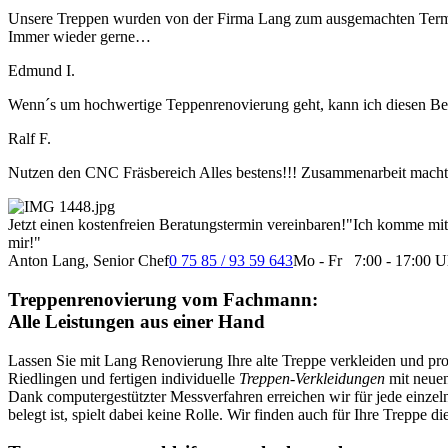
Unsere Treppen wurden von der Firma Lang zum ausgemachten Termin 
Immer wieder gerne…
Edmund I.
Wenn´s um hochwertige Teppenrenovierung geht, kann ich diesen Betrie
Ralf F.
Nutzen den CNC Fräsbereich Alles bestens!!! Zusammenarbeit macht
Jetzt einen kostenfreien Beratungstermin vereinbaren!
"Ich komme mit 
mir!"
Anton Lang, Senior Chef
0 75 85 / 93 59 643
Mo - Fr 7:00 - 17:00 U
Treppenrenovierung vom Fachmann:
Alle Leistungen aus einer Hand
Lassen Sie mit Lang Renovierung Ihre alte Treppe verkleiden und pr
Riedlingen und fertigen individuelle
Treppen-Verkleidungen
mit neuen
Dank computergestützter Messverfahren erreichen wir für jede einzeln
belegt ist, spielt dabei keine Rolle. Wir finden auch für Ihre Treppe 