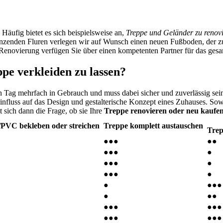
äufig bietet es sich beispielsweise an,
Treppe und Geländer zu renov
nzenden Fluren verlegen wir auf Wunsch einen neuen Fußboden, der zu
Renovierung verfügen Sie über einen kompetenten Partner für das gesa
ppe verkleiden zu lassen?
eden Tag mehrfach in Gebrauch und muss dabei sicher und zuverlässig se
influss auf das Design und gestalterische Konzept eines Zuhauses. So
t sich dann die Frage, ob sie Ihre
Treppe renovieren oder neu kaufe
h/PVC bekleben oder streichen
Treppe komplett austauschen
Tre
●●●
●●
●●●
●
●●●
●
●●●
●
●
●●●
●
●●
●●●
●●●
●●●
●●●