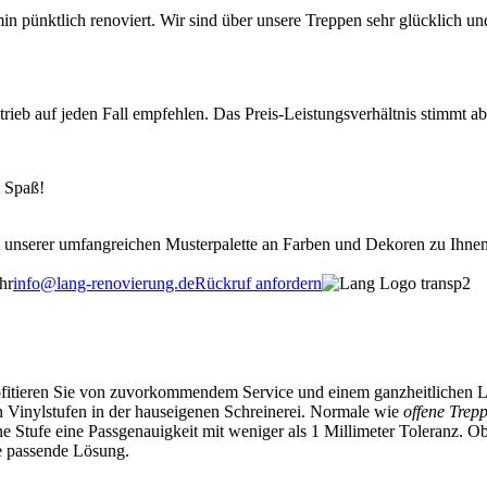
pünktlich renoviert. Wir sind über unsere Treppen sehr glücklich un
b auf jeden Fall empfehlen. Das Preis-Leistungsverhältnis stimmt absolu
 Spaß!
unserer umfangreichen Musterpalette an Farben und Dekoren zu Ihnen 
hr
info@lang-renovierung.de
Rückruf anfordern
ofitieren Sie von zuvorkommendem Service und einem ganzheitlichen Lei
 Vinylstufen in der hauseigenen Schreinerei. Normale wie
offene Trep
e Stufe eine Passgenauigkeit mit weniger als 1 Millimeter Toleranz. Ob
die passende Lösung.