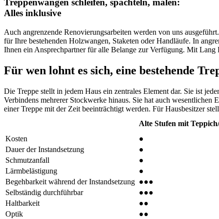
Treppenwangen schleifen, spachteln, malen:
Alles inklusive
Auch angrenzende Renovierungsarbeiten werden von uns ausgeführt. H
für Ihre bestehenden Holzwangen, Staketen oder Handläufe. In angre
Ihnen ein Ansprechpartner für alle Belange zur Verfügung. Mit Lang 
Für wen lohnt es sich, eine bestehende Tre
Die Treppe stellt in jedem Haus ein zentrales Element dar. Sie ist j
Verbindens mehrerer Stockwerke hinaus. Sie hat auch wesentlichen E
einer Treppe mit der Zeit beeinträchtigt werden. Für Hausbesitzer stell
Alte Stufen mit Teppic
Kosten
●
Dauer der Instandsetzung
●
Schmutzanfall
●
Lärmbelästigung
●
Begehbarkeit während der Instandsetzung
●●●
Selbständig durchführbar
●●●
Haltbarkeit
●●
Optik
●●