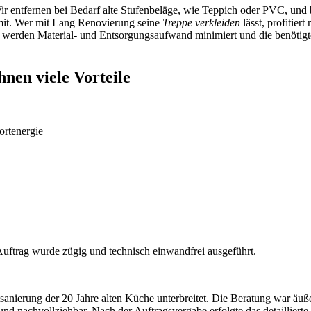
ir entfernen bei Bedarf alte Stufenbeläge, wie Teppich oder PVC, und
mit. Wer mit Lang Renovierung seine
Treppe verkleiden
lässt, profitier
 werden Material- und Entsorgungsaufwand minimiert und die benötigt
nen viele Vorteile
rtenergie
Auftrag wurde zügig und technisch einwandfrei ausgeführt.
sanierung der 20 Jahre alten Küche unterbreitet. Die Beratung war äuß
t und nachvollziehbar. Nach der Auftragsvergabe erfolgte das detaillier