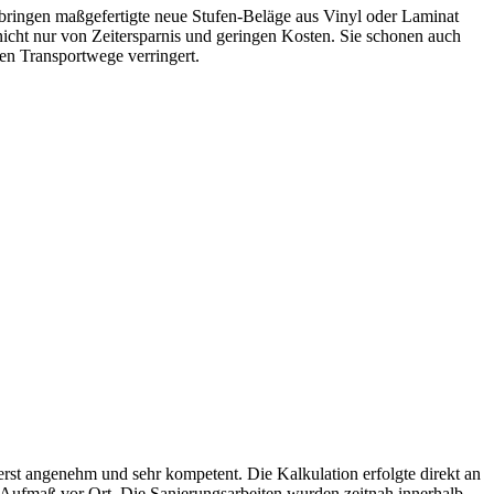
 bringen maßgefertigte neue Stufen-Beläge aus Vinyl oder Laminat
t nicht nur von Zeitersparnis und geringen Kosten. Sie schonen auch
en Transportwege verringert.
erst angenehm und sehr kompetent. Die Kalkulation erfolgte direkt an
te Aufmaß vor Ort. Die Sanierungsarbeiten wurden zeitnah innerhalb