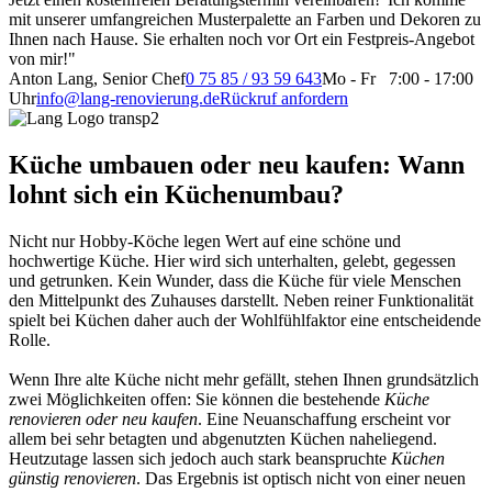
mit unserer umfangreichen Musterpalette an Farben und Dekoren zu
Ihnen nach Hause. Sie erhalten noch vor Ort ein Festpreis-Angebot
von mir!"
Anton Lang, Senior Chef
0 75 85 / 93 59 643
Mo - Fr 7:00 - 17:00
Uhr
info@lang-renovierung.de
Rückruf anfordern
Küche umbauen oder neu kaufen: Wann
lohnt sich ein Küchenumbau?
Nicht nur Hobby-Köche legen Wert auf eine schöne und
hochwertige Küche. Hier wird sich unterhalten, gelebt, gegessen
und getrunken. Kein Wunder, dass die Küche für viele Menschen
den Mittelpunkt des Zuhauses darstellt. Neben reiner Funktionalität
spielt bei Küchen daher auch der Wohlfühlfaktor eine entscheidende
Rolle.
Wenn Ihre alte Küche nicht mehr gefällt, stehen Ihnen grundsätzlich
zwei Möglichkeiten offen: Sie können die bestehende
Küche
renovieren oder neu kaufen
. Eine Neuanschaffung erscheint vor
allem bei sehr betagten und abgenutzten Küchen naheliegend.
Heutzutage lassen sich jedoch auch stark beanspruchte
Küchen
günstig renovieren
. Das Ergebnis ist optisch nicht von einer neuen