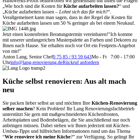
Handwerks-Profis beantworten wir gemeinsam mit Ihnen die Fragen
„Wie hoch sind die Kosten für
Küche aufarbeiten lassen?
“ und
„Küche aufarbeiten lassen –
Lohnt sich das für mich
?“.
Verallgemeinert kann man sagen, dass in der Regel die Kosten für
Küche aufarbeiten lassen um 50 % geringer als bei einem Neukauf.
Jetzt einen kostenfreien Beratungstermin vereinbaren!
"Ich komme
mit unserer umfangreichen Musterpalette an Farben und Dekoren zu
Ihnen nach Hause. Sie erhalten noch vor Ort ein Festpreis-Angebot
von mir!"
Anton Lang, Senior Chef
0 75 85 / 93 59 643
Mo - Fr 7:00 - 17:00
Uhr
info@lang-renovierung.de
Rückruf anfordern
Küche selbst renovieren: Aus alt mach
neu
Sie packen lieber selbst an und möchten Ihre
Küchen-Renovierung
selber machen
? Kein Problem! Ihr Lang Renovierungsfachbetrieb
unterstützt Sie gern mit maßgeschneiderten Küchenfronten,
Arbeitsplatten und Bodenbelägen, die Sie anschließend nur noch
anbringen müssen. Dabei stehen wir Ihnen jederzeit mit
Küchen-
Umbau-Tipps
und hilfreichen Informationen rund um das Thema
“
Wie renoviere ich meine Küche
?” zur Verfügung. So gelingt Ihr