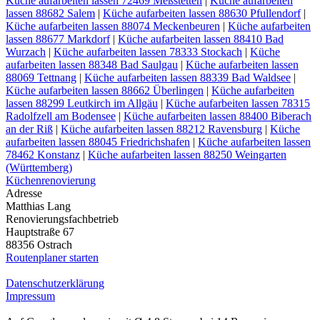
Küche aufarbeiten lassen 72469 Meßstetten
|
Küche aufarbeiten
lassen 88682 Salem
|
Küche aufarbeiten lassen 88630 Pfullendorf
|
Küche aufarbeiten lassen 88074 Meckenbeuren
|
Küche aufarbeiten
lassen 88677 Markdorf
|
Küche aufarbeiten lassen 88410 Bad
Wurzach
|
Küche aufarbeiten lassen 78333 Stockach
|
Küche
aufarbeiten lassen 88348 Bad Saulgau
|
Küche aufarbeiten lassen
88069 Tettnang
|
Küche aufarbeiten lassen 88339 Bad Waldsee
|
Küche aufarbeiten lassen 88662 Überlingen
|
Küche aufarbeiten
lassen 88299 Leutkirch im Allgäu
|
Küche aufarbeiten lassen 78315
Radolfzell am Bodensee
|
Küche aufarbeiten lassen 88400 Biberach
an der Riß
|
Küche aufarbeiten lassen 88212 Ravensburg
|
Küche
aufarbeiten lassen 88045 Friedrichshafen
|
Küche aufarbeiten lassen
78462 Konstanz
|
Küche aufarbeiten lassen 88250 Weingarten
(Württemberg)
Küchenrenovierung
Adresse
Matthias Lang
Renovierungsfachbetrieb
Hauptstraße 67
88356 Ostrach
Routenplaner starten
Datenschutzerklärung
Impressum