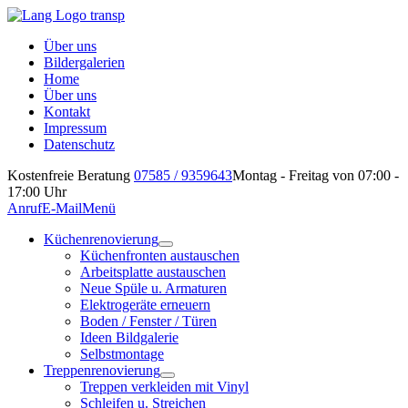
Über uns
Bildergalerien
Home
Über uns
Kontakt
Impressum
Datenschutz
Kostenfreie Beratung
07585 / 9359643
Montag - Freitag von 07:00 -
17:00 Uhr
Anruf
E-Mail
Menü
Küchenrenovierung
Küchenfronten austauschen
Arbeitsplatte austauschen
Neue Spüle u. Armaturen
Elektrogeräte erneuern
Boden / Fenster / Türen
Ideen Bildgalerie
Selbstmontage
Treppenrenovierung
Treppen verkleiden mit Vinyl
Schleifen u. Streichen