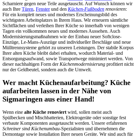
Scharniere gegen neue Teile ausgetauscht. Auf Wunsch können wir
auch Ihre
Türen
,
Fenster
und den
Küchen-Fußboden
renovieren
:
Für ein komplett neues und modernes Erscheinungsbild des
wichtigsten Arbeitsplatzes in Ihrem Haus. Wir erneuern sämtliche
Sichtflächen und verleihen Ihrer Küche so innerhalb von wenigen
Tagen ein vollkommen neues und modernes Aussehen. Auch
Modernisierungsmaßnahmen wie der Einbau neuer Softclose-
Einzüge, Le-Mans-Auszüge und individueller Beschläge und neue
Mülltrennsysteme gehört zu unseren Leistungen. Der stabile Korpus
Ihrer alten Küche bleibt dabei erhalten, wodurch Material- und
Entsorgungsaufwand, sowie Transportwege minimiert werden. Von
dieser nachhaltigen Form der
Küchenmodernisierung
profitiert nicht
nur der Geldbeutel, sondern auch die Umwelt.
Wer macht Küchenaufarbeitung? Küche
aufarbeiten lassen in der Nähe von
Sigmaringen aus einer Hand!
Wenn eine
alte Küche renoviert
wird, sollen meist auch
Spülbecken und Mischbatterien, Elektrogeräte oder sonstige fest
verbaute Komponenten ausgetauscht werden. Unsere erfahrenen
Schreiner sind Küchenumbau
-Spezialisten und übernehmen die
Demontage sowie Installation Ihrer neuen Geräte. Wir sind auch für