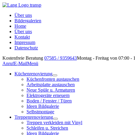
Über uns
Bildergalerien
Home
Über uns
Kontakt
Impressum
Datenschutz
Kostenfreie Beratung
07585 / 9359643
Montag - Freitag von 07:00 - 
Anruf
E-Mail
Menü
Küchenrenovierung
Küchenfronten austauschen
Arbeitsplatte austauschen
Neue Spüle u. Armaturen
Elektrogeräte erneuern
Boden / Fenster / Türen
Ideen Bildgalerie
Selbstmontage
Treppenrenovierung
Treppen verkleiden mit Vinyl
Schleifen u. Streichen
Ideen Bildgalerie