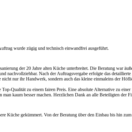
Auftrag wurde zügig und technisch einwandfrei ausgeführt.
sanierung der 20 Jahre alten Küche unterbreitet. Die Beratung war äuß
t und nachvollziehbar. Nach der Auftragsvergabe erfolgte das detaillier
e nicht nur ihr Handwerk, sondern auch das kleine einmaleins der Höfl
e Top-Qualität zu einem fairen Preis. Eine absolute Alternative zu ei
man kaum besser machen. Herzlichen Dank an alle Beteiligten der Fi
re Küche gekümmert. Von der Beratung über den Einbau bis hin zum Er