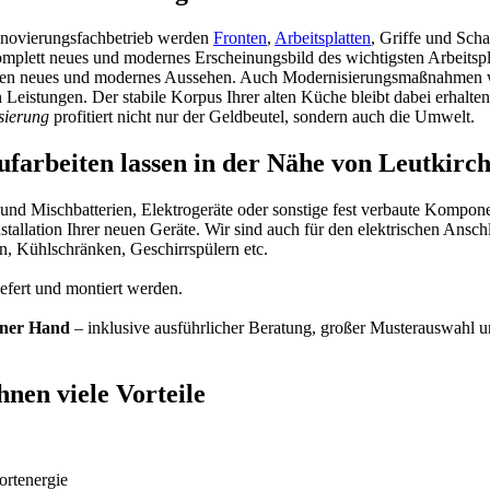
enovierungsfachbetrieb werden
Fronten
,
Arbeitsplatten
, Griffe und Sch
komplett neues und modernes Erscheinungsbild des wichtigsten Arbeitspl
mmen neues und modernes Aussehen. Auch Modernisierungsmaßnahmen 
n Leistungen. Der stabile Korpus Ihrer alten Küche bleibt dabei erhal
sierung
profitiert nicht nur der Geldbeutel, sondern auch die Umwelt.
rbeiten lassen in der Nähe von Leutkirch
 und Mischbatterien, Elektrogeräte oder sonstige fest verbaute Kompo
llation Ihrer neuen Geräte. Wir sind auch für den elektrischen Anschlu
 Kühlschränken, Geschirrspülern etc.
fert und montiert werden.
einer Hand
– inklusive ausführlicher Beratung, großer Musterauswahl u
nen viele Vorteile
rtenergie