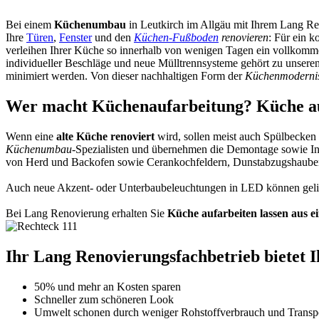
Bei einem
Küchenumbau
in Leutkirch im Allgäu mit Ihrem Lang R
Ihre
Türen
,
Fenster
und den
Küchen-Fußboden
renovieren
: Für ein 
verleihen Ihrer Küche so innerhalb von wenigen Tagen ein vollko
individueller Beschläge und neue Mülltrennsysteme gehört zu unsere
minimiert werden. Von dieser nachhaltigen Form der
Küchenmoderni
Wer macht Küchenaufarbeitung? Küche aufa
Wenn eine
alte Küche renoviert
wird, sollen meist auch Spülbecken
Küchenumbau
-Spezialisten und übernehmen die Demontage sowie Insta
von Herd und Backofen sowie Cerankochfeldern, Dunstabzugshauben,
Auch neue Akzent- oder Unterbaubeleuchtungen in LED können gelie
Bei Lang Renovierung erhalten Sie
Küche aufarbeiten lassen aus 
Ihr Lang Renovierungsfachbetrieb bietet Ih
50% und mehr an Kosten sparen
Schneller zum schöneren Look
Umwelt schonen durch weniger Rohstoffverbrauch und Transpo