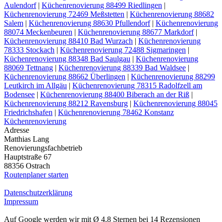
Aulendorf
|
Küchenrenovierung 88499 Riedlingen
|
Küchenrenovierung 72469 Meßstetten
|
Küchenrenovierung 88682
Salem
|
Küchenrenovierung 88630 Pfullendorf
|
Küchenrenovierung
88074 Meckenbeuren
|
Küchenrenovierung 88677 Markdorf
|
Küchenrenovierung 88410 Bad Wurzach
|
Küchenrenovierung
78333 Stockach
|
Küchenrenovierung 72488 Sigmaringen
|
Küchenrenovierung 88348 Bad Saulgau
|
Küchenrenovierung
88069 Tettnang
|
Küchenrenovierung 88339 Bad Waldsee
|
Küchenrenovierung 88662 Überlingen
|
Küchenrenovierung 88299
Leutkirch im Allgäu
|
Küchenrenovierung 78315 Radolfzell am
Bodensee
|
Küchenrenovierung 88400 Biberach an der Riß
|
Küchenrenovierung 88212 Ravensburg
|
Küchenrenovierung 88045
Friedrichshafen
|
Küchenrenovierung 78462 Konstanz
Küchenrenovierung
Adresse
Matthias Lang
Renovierungsfachbetrieb
Hauptstraße 67
88356 Ostrach
Routenplaner starten
Datenschutzerklärung
Impressum
Auf Google werden wir mit Ø 4,8 Sternen bei 14 Rezensionen