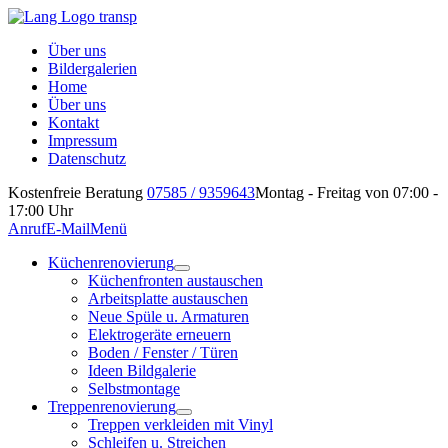
Über uns
Bildergalerien
Home
Über uns
Kontakt
Impressum
Datenschutz
Kostenfreie Beratung
07585 / 9359643
Montag - Freitag von 07:00 -
17:00 Uhr
Anruf
E-Mail
Menü
Küchenrenovierung
Küchenfronten austauschen
Arbeitsplatte austauschen
Neue Spüle u. Armaturen
Elektrogeräte erneuern
Boden / Fenster / Türen
Ideen Bildgalerie
Selbstmontage
Treppenrenovierung
Treppen verkleiden mit Vinyl
Schleifen u. Streichen