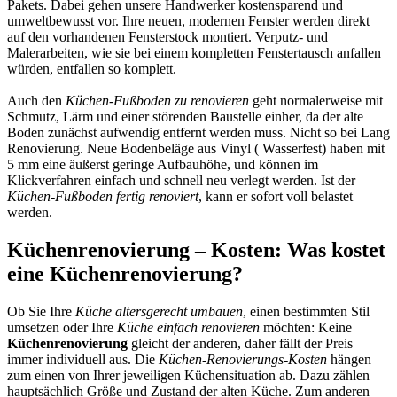
Pakets. Dabei gehen unsere Handwerker kostensparend und
umweltbewusst vor. Ihre neuen, modernen Fenster werden direkt
auf den vorhandenen Fensterstock montiert. Verputz- und
Malerarbeiten, wie sie bei einem kompletten Fenstertausch anfallen
würden, entfallen so komplett.
Auch den
Küchen-Fußboden zu renovieren
geht normalerweise mit
Schmutz, Lärm und einer störenden Baustelle einher, da der alte
Boden zunächst aufwendig entfernt werden muss. Nicht so bei Lang
Renovierung. Neue Bodenbeläge aus Vinyl ( Wasserfest) haben mit
5 mm eine äußerst geringe Aufbauhöhe, und können im
Klickverfahren einfach und schnell neu verlegt werden. Ist der
Küchen-Fußboden fertig renoviert
, kann er sofort voll belastet
werden.
Küchenrenovierung – Kosten: Was kostet
eine Küchenrenovierung?
Ob Sie Ihre
Küche altersgerecht umbauen
, einen bestimmten Stil
umsetzen oder Ihre
Küche einfach renovieren
möchten: Keine
Küchenrenovierung
gleicht der anderen, daher fällt der Preis
immer individuell aus. Die
Küchen-Renovierungs-Kosten
hängen
zum einen von Ihrer jeweiligen Küchensituation ab. Dazu zählen
hauptsächlich Größe und Zustand der alten Küche. Zum anderen