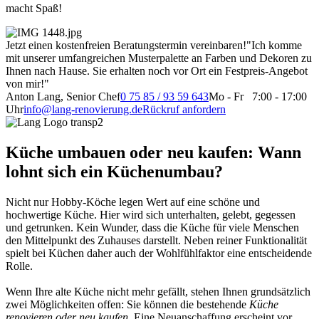
macht Spaß!
Jetzt einen kostenfreien Beratungstermin vereinbaren!
"Ich komme
mit unserer umfangreichen Musterpalette an Farben und Dekoren zu
Ihnen nach Hause. Sie erhalten noch vor Ort ein Festpreis-Angebot
von mir!"
Anton Lang, Senior Chef
0 75 85 / 93 59 643
Mo - Fr 7:00 - 17:00
Uhr
info@lang-renovierung.de
Rückruf anfordern
Küche umbauen oder neu kaufen: Wann
lohnt sich ein Küchenumbau?
Nicht nur Hobby-Köche legen Wert auf eine schöne und
hochwertige Küche. Hier wird sich unterhalten, gelebt, gegessen
und getrunken. Kein Wunder, dass die Küche für viele Menschen
den Mittelpunkt des Zuhauses darstellt. Neben reiner Funktionalität
spielt bei Küchen daher auch der Wohlfühlfaktor eine entscheidende
Rolle.
Wenn Ihre alte Küche nicht mehr gefällt, stehen Ihnen grundsätzlich
zwei Möglichkeiten offen: Sie können die bestehende
Küche
renovieren oder neu kaufen
. Eine Neuanschaffung erscheint vor