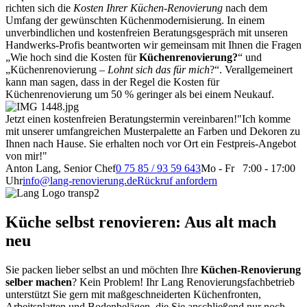
richten sich die
Kosten Ihrer Küchen-Renovierung
nach dem
Umfang der gewünschten Küchenmodernisierung. In einem
unverbindlichen und kostenfreien Beratungsgespräch mit unseren
Handwerks-Profis beantworten wir gemeinsam mit Ihnen die Fragen
„Wie hoch sind die Kosten für
Küchenrenovierung?
“ und
„Küchenrenovierung –
Lohnt sich das für mich
?“. Verallgemeinert
kann man sagen, dass in der Regel die Kosten für
Küchenrenovierung um 50 % geringer als bei einem Neukauf.
Jetzt einen kostenfreien Beratungstermin vereinbaren!
"Ich komme
mit unserer umfangreichen Musterpalette an Farben und Dekoren zu
Ihnen nach Hause. Sie erhalten noch vor Ort ein Festpreis-Angebot
von mir!"
Anton Lang, Senior Chef
0 75 85 / 93 59 643
Mo - Fr 7:00 - 17:00
Uhr
info@lang-renovierung.de
Rückruf anfordern
Küche selbst renovieren: Aus alt mach
neu
Sie packen lieber selbst an und möchten Ihre
Küchen-Renovierung
selber machen
? Kein Problem! Ihr Lang Renovierungsfachbetrieb
unterstützt Sie gern mit maßgeschneiderten Küchenfronten,
Arbeitsplatten und Bodenbelägen, die Sie anschließend nur noch